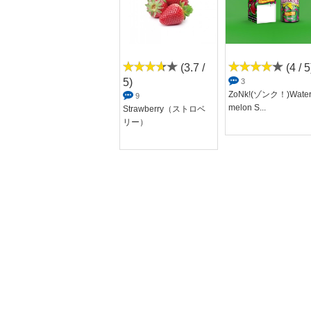
(4 / 5)
(3.7 /
(4 / 5
5)
4
3
CORNFLAKE TART
ZoNk!(ゾンク！)Wate
9
(コーンフレークタ...
melon S...
Strawberry（ストロベ
リー）