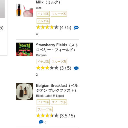
Milk（ミルク）
glas
イチゴ系
フルーツ系
ミルク系
(4 / 5)
5)
(0 / 5)
(0 / 5)
(4.
5)
0
0
4
[CANDY LINE] STRA
[Flavors with Stevia
78
WBERRY...
（フレ...
Strawberry Fields（スト
Artemis（アルテミ
ロベリー・フィールド）
ス）
Booyaa
イチゴ系
フルーツ系
(3 / 5)
2
Belgian Breakfast（ベル
ジアン ブレクファスト）
Black Label E-Liquid
イチゴ系
スイーツ系
フルーツ系
(3.5 / 5)
6