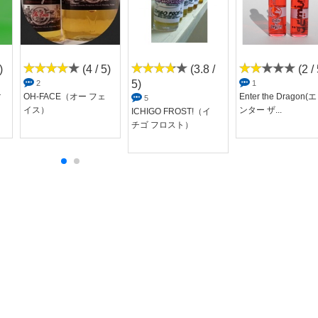
)
(4 / 5)
(3.8 /
(2 / 
5)
2
1
r
OH-FACE（オー フェ
Enter the Dragon(エ
5
イス）
ンター ザ...
ICHIGO FROST!（イ
チゴ フロスト）