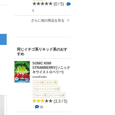
(0 / 5)
0
さらに他の商品を見る
同じイチゴ系リキッド系のおす
すめ
SONIC KIWI
STRAWBERRY(ソニック
キウイストロベリー)
snowfreaks
イチゴ系
キウイ系
フルーツメンソール系
フルーツ系
メンソール系
(3.3 / 5)
65