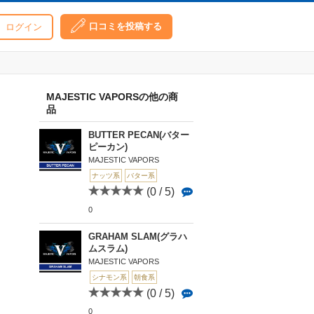
口コミを投稿する
ログイン
MAJESTIC VAPORSの他の商
品
BUTTER PECAN(バター
ピーカン)
MAJESTIC VAPORS
ナッツ系
バター系
(0 / 5)
0
GRAHAM SLAM(グラハ
ムスラム)
MAJESTIC VAPORS
シナモン系
朝食系
(0 / 5)
0