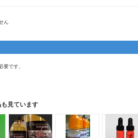
せん
必要です。
品も見ています