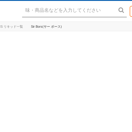
PORS リキッド一覧
Sir Bors(サー ボース)