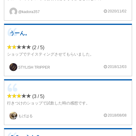
2020/11/02
@kadora357
うーん。
(2 / 5)
ショップでテイスティングさせてもらいました。
一口目は何の味なんだか分かんない位の複雑な味。
数口吸っていると、ホイップクリームっぽさや柑橘っぽさやシナモンっぽさやクッキーっぽさやナッツっぽさが混ざり合って、「っぽい味」がたくさん出て来る感じなんですが、個人的にはシナモンが目立ってしまってちょっと苦手でした。
2018/12/03
STYLISH TRIPPER
(3 / 5)
行きつけのショップで試飲した時の感想です。
いろんなリキッドをちゃんぽんしたような味です。
正直、何味のリキッドなのか分かりませんでした。
2018/08/08
もげはる