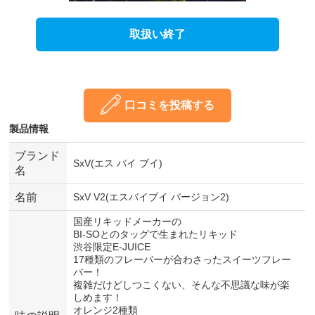
取扱い終了
口コミを投稿する
製品情報
ブランド
SxV(エス バイ ブイ)
名
名前
SxV V2(エスバイブイ バージョン2)
国産リキッドメーカーの
BI-SOとのタッグで生まれたリキッド
渋谷限定E-JUICE
17種類のフレーバーが合わさったスイーツフレー
バー！
複雑だけどしつこくない、そんな不思議な味が楽
しめます！
オレンジ2種類