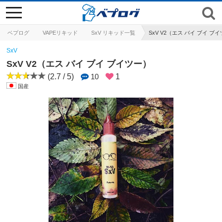
toggle
navigation
ベプログ
VAPEリキッド
SxV リキッド一覧
SxV V2（エス バイ ブイ ブ
SxV
SxV V2（エス バイ ブイ ブイツー）
(2.7 / 5)
10
1
国産