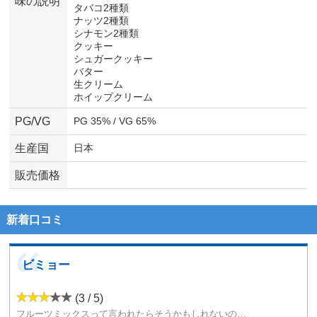
味の説明
タバコ2種類
ナッツ2種類
シナモン2種類
クッキー
シュガークッキー
バター
生クリーム
ホイップクリーム
PG/VG
PG 35% / VG 65%
生産国
日本
販売価格
新着口コミ
ビミョー
(3 / 5)
フルーツミックスって言われたらそうかもしれないのですね( ；∀；)ただ、何が主役かよくわからず、美味しいリキッドって感じがしないリキッドではないのでしょうか？m(。≧Д≦。)m主役はハッキリしてほしいかな