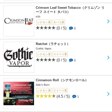
Crimson Leaf Sweet Tobacco（クリムゾン リ
ーフ スイート タバコ）
eVo
シナモン系
タバコ系
(0 / 5)
0
Ratchet（ラチェット）
Gothic Vapor
シナモン系
スイーツ系
(0 / 5)
0
Cinnamon Roll（シナモンロール）
Adic's Burn
シナモン系
スイーツ系
(4.5 / 5)
1