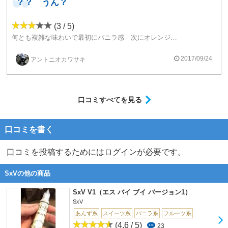
？？ うん？
(3 / 5)
何とも複雑な味わいで最初にバニラ感 次にオレンジのような香りが横切り 次にナッツのような風味 そしてチェーンしてるとよくわからなくなってきて？？みたいな感じですが ワイドボアなので微かにわかる程度でした。もっとテクニカルで強めのw数にて炊いてあげればまた良くなると思いますが やはりバニラ感は自分には合いませんでした、、、
2017/09/24
アントニオカワサキ
口コミすべてを見る
口コミを書く
口コミを投稿するためにはログインが必要です。
SxVの他の商品
SxV V1（エス バイ ブイ バージョン1）
SxV
あんず系
スイーツ系
バニラ系
フルーツ系
(4.6 / 5)
23