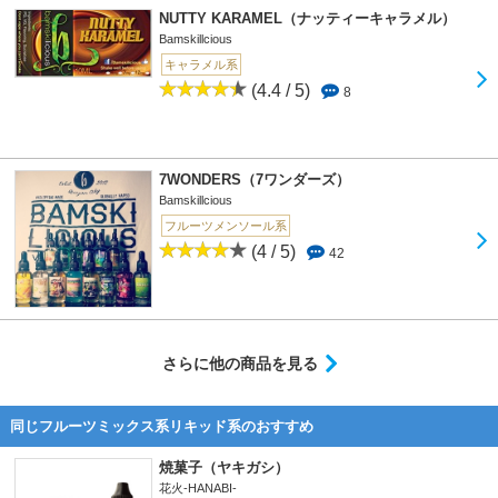
NUTTY KARAMEL（ナッティーキャラメル）
Bamskillcious
キャラメル系
(4.4 / 5)
8
7WONDERS（7ワンダーズ）
Bamskillcious
フルーツメンソール系
(4 / 5)
42
さらに他の商品を見る
同じフルーツミックス系リキッド系のおすすめ
焼菓子（ヤキガシ）
花火-HANABI-