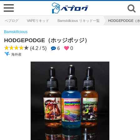
toggle
navigation
ベプログ
VAPEリキッド
Bamskillcious リキッド一覧
HODGEPODGE
Bamskillcious
HODGEPODGE（ホッジポッジ）
(4.2 / 5)
6
0
海外産