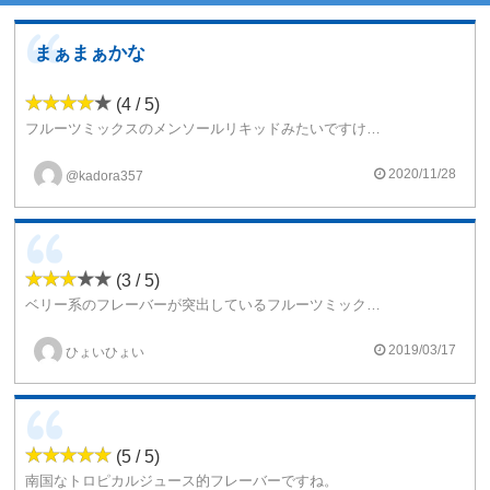
まぁまぁかな
(4 / 5)
フルーツミックスのメンソールリキッドみたいですけど、ベリーがちょっと強くてなかなか美味しいフルーツミックスリキッドって個人的には、思ってしまいましたでしょうか(ヾ(´・ω・｀)悪くないですよ～(´・ω・`)/~~
2020/11/28
@kadora357
(3 / 5)
ベリー系のフレーバーが突出しているフルーツミックス味です。上手いことブレンドさているといえばそうなんだとは思いますが、エッジの効いていない味で輪郭がぼんやりしています。味が限定されているリキッドと比べてしまうと確実に物足りなさを感じると思います。
2019/03/17
ひょいひょい
(5 / 5)
南国なトロピカルジュース的フレーバーですね。