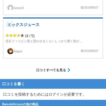
個人的には、とても吸いやすく美味しいリキッドです。
2018/08/27
kenp10
ミックスジュース
(4 / 5)
流石フィリピン産と思わせるくらいしっかり濃く味が出ているリキッドです。
ベリー系メインのミックスフルーツに適度なメンソールが絶妙なバランスできいてきます。
プールサイドで吸いたくなるリキッドです」ね
2018/08/27
bagus
口コミすべてを見る
口コミを書く
口コミを投稿するためにはログインが必要です。
Bamskillciousの他の商品