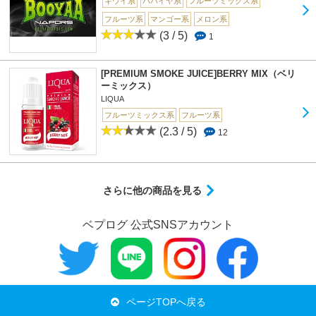
キウイ系
パパイヤ系
フルーツミックス系
フルーツ系
マンゴー系
メロン系
(3 / 5)
1
[PREMIUM SMOKE JUICE]BERRY MIX（ベリ
ーミックス）
LIQUA
フルーツミックス系
フルーツ系
(2.3 / 5)
12
さらに他の商品を見る
ベプログ 公式SNSアカウント
ページTOPへ戻る