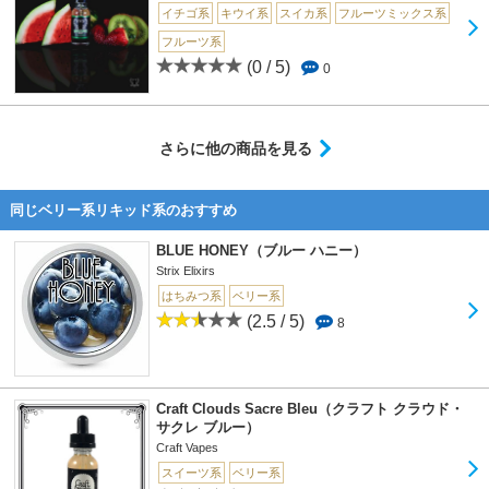
イチゴ系
キウイ系
スイカ系
フルーツミックス系
フルーツ系
(0 / 5)
0
さらに他の商品を見る
同じベリー系リキッド系のおすすめ
BLUE HONEY（ブルー ハニー）
Strix Elixirs
はちみつ系
ベリー系
(2.5 / 5)
8
Craft Clouds Sacre Bleu（クラフト クラウド・
サクレ ブルー）
Craft Vapes
スイーツ系
ベリー系