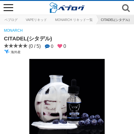
toggle
navigation
ベプログ
VAPEリキッド
MONARCH リキッド一覧
CITADEL(シタデル)
MONARCH
CITADEL(シタデル)
(0 / 5)
0
0
海外産