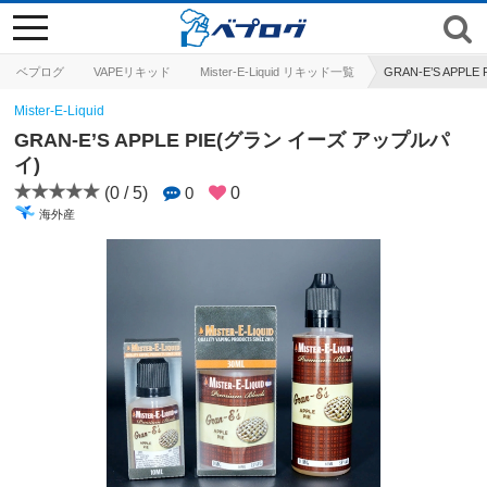
toggle
navigation
ベプログ
VAPEリキッド
Mister-E-Liquid リキッド一覧
GRAN-E’S APP
Mister-E-Liquid
GRAN-E’S APPLE PIE(グラン イーズ アップルパ
イ)
(0 / 5)
0
0
海外産