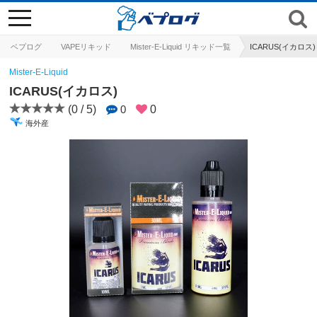
toggle
navigation
ベプログ
VAPEリキッド
Mister-E-Liquid リキッド一覧
ICARUS(イカロス)
Mister-E-Liquid
ICARUS(イカロス)
(0 / 5)
0
0
海外産