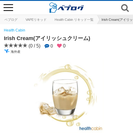
toggle
navigation
ベプログ
VAPEリキッド
Health Cabin リキッド一覧
Irish Cream(ア
Health Cabin
Irish Cream(アイリッシュクリーム)
(0 / 5)
0
0
海外産