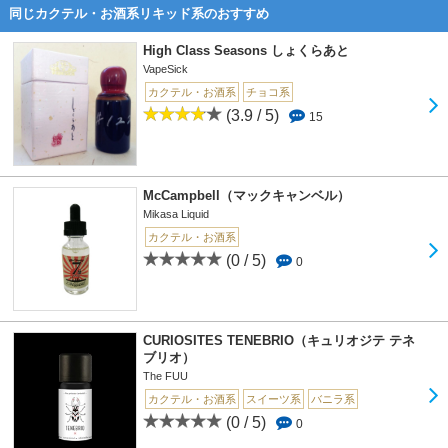
同じカクテル・お酒系リキッド系のおすすめ
High Class Seasons しょくらあと
VapeSick
カクテル・お酒系
チョコ系
(3.9 / 5)
15
McCampbell（マックキャンベル）
Mikasa Liquid
カクテル・お酒系
(0 / 5)
0
CURIOSITES TENEBRIO（キュリオジテ テネ
ブリオ）
The FUU
カクテル・お酒系
スイーツ系
バニラ系
(0 / 5)
0