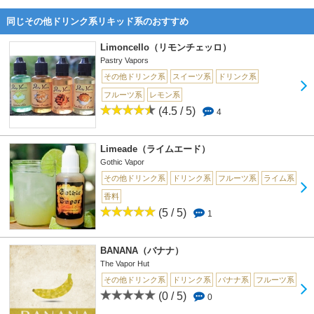
同じその他ドリンク系リキッド系のおすすめ
Limoncello（リモンチェッロ）
Pastry Vapors
その他ドリンク系
スイーツ系
ドリンク系
フルーツ系
レモン系
(4.5 / 5)
4
Limeade（ライムエード）
Gothic Vapor
その他ドリンク系
ドリンク系
フルーツ系
ライム系
香料
(5 / 5)
1
BANANA（バナナ）
The Vapor Hut
その他ドリンク系
ドリンク系
バナナ系
フルーツ系
(0 / 5)
0