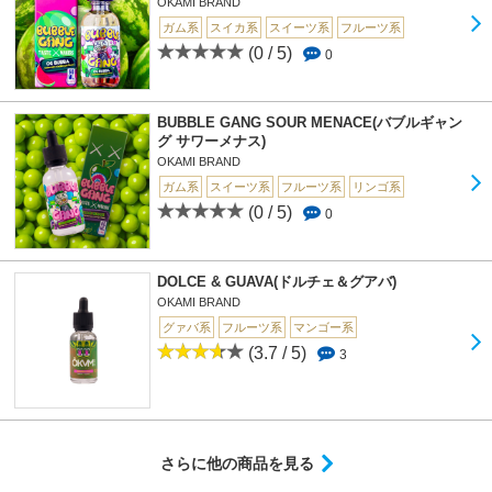
OKAMI BRAND
ガム系
スイカ系
スイーツ系
フルーツ系
(0 / 5)
0
BUBBLE GANG SOUR MENACE(バブルギャン
グ サワーメナス)
OKAMI BRAND
ガム系
スイーツ系
フルーツ系
リンゴ系
(0 / 5)
0
DOLCE & GUAVA(ドルチェ＆グアバ)
OKAMI BRAND
グァバ系
フルーツ系
マンゴー系
(3.7 / 5)
3
さらに他の商品を見る