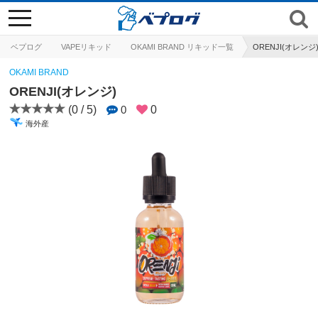
toggle
navigation
ベプログ
VAPEリキッド
OKAMI BRAND リキッド一覧
ORENJI(オレンジ
OKAMI BRAND
ORENJI(オレンジ)
(0 / 5)
0
0
海外産