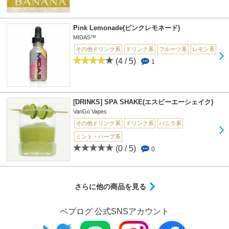
Pink Lemonade(ピンクレモネード)
MIDAS™
その他ドリンク系
ドリンク系
フルーツ系
レモン系
(4 / 5)
1
[DRINKS] SPA SHAKE(エスピーエーシェイク)
VanGo Vapes
その他ドリンク系
ドリンク系
バニラ系
ミント・ハーブ系
(0 / 5)
0
さらに他の商品を見る
ベプログ 公式SNSアカウント