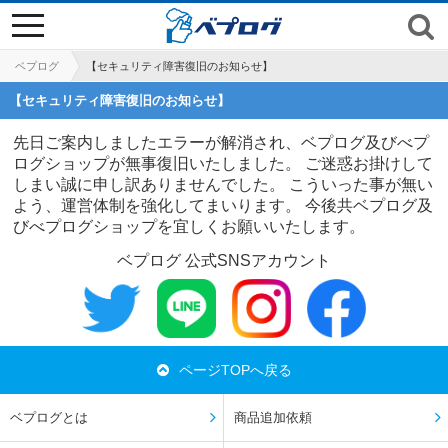
toggle
navigation
ベプログ
【セキュリティ障害復旧のお知らせ】
【セキュリティ障害復旧のお知らせ】
先日ご案内しましたエラーが解消され、ベプログ及びべプ
ログショップが無事復旧いたしました。 ご迷惑お掛けして
しまい誠に申し訳ありませんでした。 こういった事が無い
よう、運営体制を強化してまいります。 今後共ベプログ及
びべプログショップを宜しくお願いいたします。
ベプログ 公式SNSアカウント
ページTOPへ戻る
ベプログとは
商品追加依頼