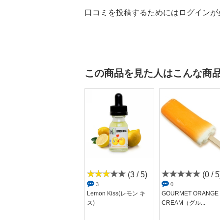
口コミを投稿するためにはログインが
この商品を見た人はこんな商
(2.7 /
(3 / 5)
(0 / 5
5)
3
0
Lemon Kiss(レモン キ
GOURMET ORANGE
3
ス)
CREAM（グル...
SAMURAI(サムライ)Y
AKIIMO(ヤキ...