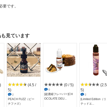
必要です。
品も見ています
)
(4.5 /
(0 / 5)
(2.5
5)
5)
0
[超濃縮フレーバー]CH
2
2
OCOLATE DEU...
PEACH FUZZ（ピー
[Limited Edition（
チファズ）
テッドエ...