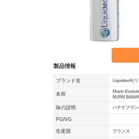
製品情報
ブランド名
Liquideo®
Miam-Evo
名前
BURN BAN
味の説明
バナナフラン
PG/VG
生産国
フランス