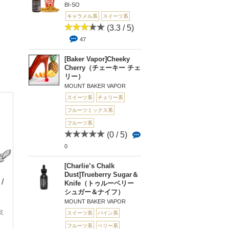
BI-SO
キャラメル系
スイーツ系
(3.3 / 5)
47
[Baker Vapor]Cheeky
Cherry（チェーキー チェ
リー）
MOUNT BAKER VAPOR
スイーツ系
チェリー系
フルーツミックス系
フルーツ系
(0 / 5)
0
[Charlie’s Chalk
Dust]Trueberry Sugar＆
(3 / 5)
 /
(0 
(0 / 5)
Knife（トゥルーベリー
3
シュガー＆ナイフ）
0
0
Apple Berry Cream P
[CANDY LINE] TUT
Lime Zinger（ライム
MOUNT BAKER VAPOR
uff（...
FRUT...
ジンジャー）
リミ
スイーツ系
パイン系
フルーツ系
ベリー系