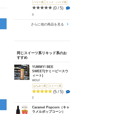
ベリー系
ミント・ハーブ系
(0 / 5)
0
さらに他の商品を見る
同じスイーツ系リキッド系のお
すすめ
YUMMY! BEE
SWEET(ヤミービースウ
ィート)
WOLF
はちみつ系
スイーツ系
(5 / 5)
2
Caramel Popcorn（キャ
ラメルポップコーン）