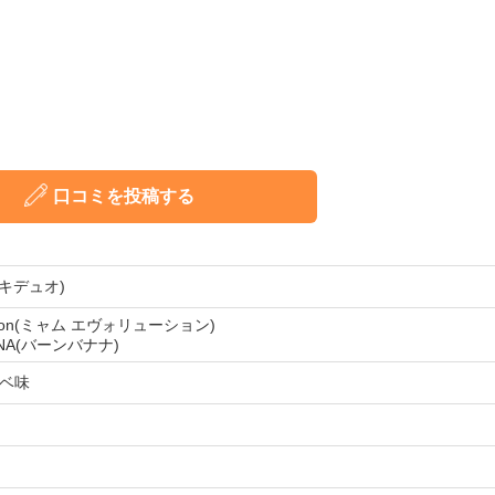
口コミを投稿する
(リキデュオ)
lution(ミャム エヴォリューション)
ANA(バーンバナナ)
ベ味