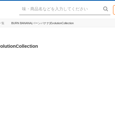
ド一覧
BURN BANANA(バーンバナナ)EvolutionCollection
tionCollection