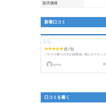
販売価格
新着口コミ
(5 / 5)
バナナの香りの方が結構強い感じのリキッド
フランベって言われると料理のあれか？と思いながら吸
それがあったからか、バナナの甘さよりも香りの方が強い感
gonza
口コミを書く