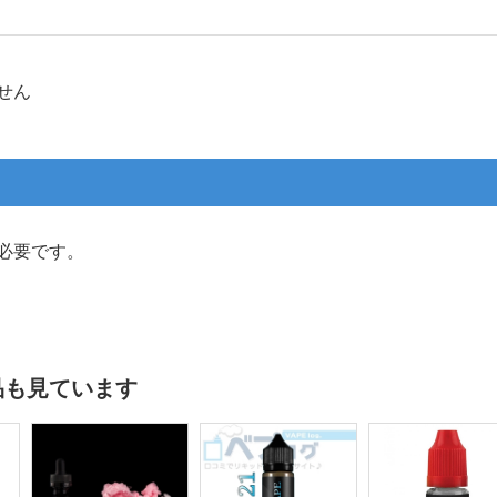
せん
必要です。
品も見ています