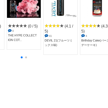
)
(0 / 5)
(4.1 /
(4.3
5)
5)
0
THE HYPE COLLECT
41
4
ION COT...
DEVIL 21(フルーツミ
Birthday Cake(バー
ックス味)
デーケーキ)