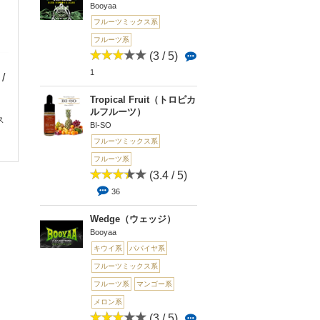
Booyaa
フルーツミックス系
フルーツ系
(3 / 5)
1
 /
(2.5 /
(3.4 /
(0 
5)
5)
0
Tropical Fruit（トロピカ
phaNtom-LITE(
2
17
ルフルーツ）
トム ライト)
ス
[AROMA/FLAVOR
Mixed Berries（ミッ
BI-SO
（アロマ/フレーバー...
クスド ベリー...
フルーツミックス系
フルーツ系
(3.4 / 5)
36
Wedge（ウェッジ）
Booyaa
キウイ系
パパイヤ系
フルーツミックス系
フルーツ系
マンゴー系
メロン系
(3 / 5)