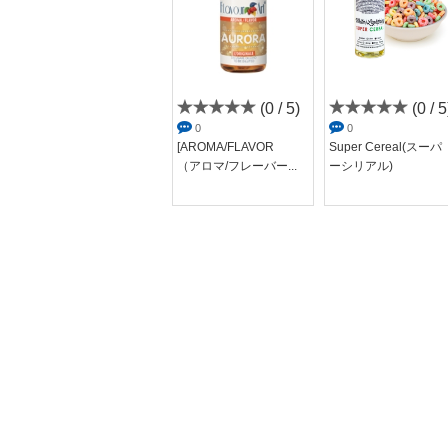
(3.9 /
(0 / 5)
(0 / 5
5)
0
0
[AROMA/FLAVOR
Super Cereal(スーパ
8
（アロマ/フレーバー...
ーシリアル)
[香料原液]Tropical For
est(ト...