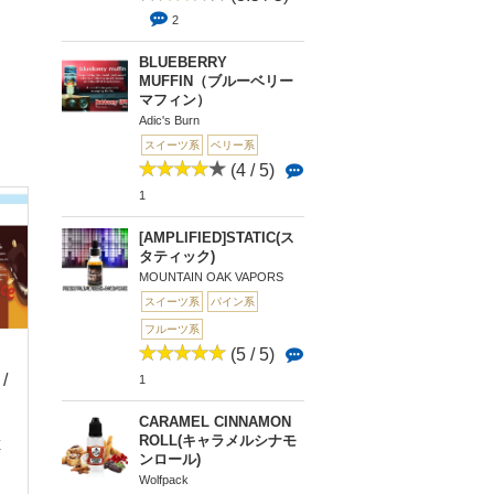
2
BLUEBERRY
MUFFIN（ブルーベリー
マフィン）
Adic's Burn
スイーツ系
ベリー系
(4 / 5)
1
[AMPLIFIED]STATIC(ス
タティック)
MOUNTAIN OAK VAPORS
スイーツ系
パイン系
フルーツ系
(5 / 5)
 /
(0 / 5)
(0 / 5)
(3.
1
5)
0
0
CARAMEL CINNAMON
GOURMET PB CUP
[超濃縮フレーバー]BR
3
ROLL(キャラメルシナモ
（グルメ ピーナッ...
ULEE(ブリュレ)香...
E
Banana Cream Pi
ンロール)
ナナクリー...
Wolfpack