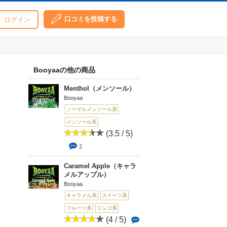
口コミを投稿する
ログイン
Booyaaの他の商品
Menthol（メンソール）
Booyaa
ノーマルメンソール系
メンソール系
(3.5 / 5)
2
Caramel Apple（キャラ
メルアップル）
Booyaa
キャラメル系
スイーツ系
フルーツ系
リンゴ系
(4 / 5)