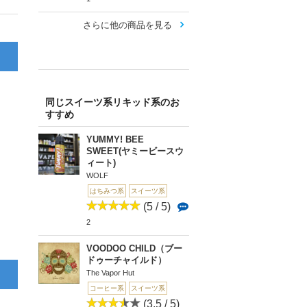
さらに他の商品を見る
同じスイーツ系リキッド系のお
すすめ
YUMMY! BEE
SWEET(ヤミービースウ
ィート)
WOLF
はちみつ系
スイーツ系
(5 / 5)
2
VOODOO CHILD（ブー
ドゥーチャイルド）
The Vapor Hut
コーヒー系
スイーツ系
(3.5 / 5)