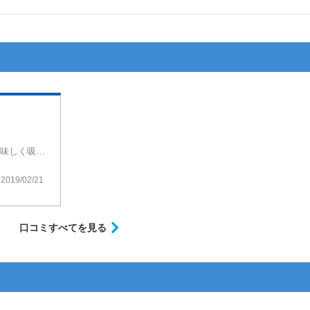
比較的甘いリキッドは好みなので最後まで美味しく吸えましたがスイーツ系ではないですね。どちらかといえばフルーツミックス系かな。味は形容し難いのですが想像以上に甘さ控えめでクセもなく吸いやすい。ですが、リピートはないですね。
2019/02/21
口コミすべてを見る