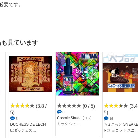
必要です。
品も見ています
(3.8 /
(0 / 5)
(3.4
5)
5)
0
Cosmic Strudel(コズ
5
16
ミック シュ...
ス
DUCHESS DE LECH
ちょこっと SNEAK
E(ダッチェス ...
R(チョコット スニ...