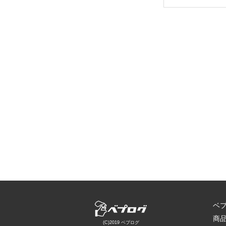
ベ
商
(C)2019 ベプログ