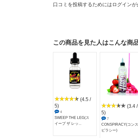
口コミを投稿するためにはログインが
この商品を見た人はこんな商
(4.5 /
5)
(4.8 /
(3.4 /
4
5)
5)
SWEEP THE LEG(ス
44
7
イープ ザ レッ...
SweetPear(スイート
CONSPIRACY(コン
ペア)
ピラシー)