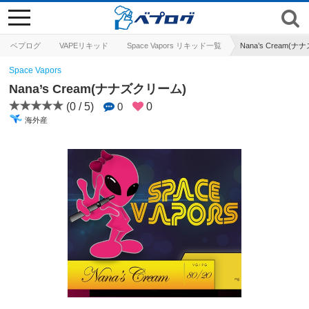
toggle
navigation
ベプログ
VAPEリキッド
Space Vapors リキッド一覧
Nana’s Cream(
Space Vapors
Nana’s Cream(ナナズクリーム)
(0 / 5)
0
0
海外産