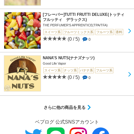
[フレーバー]TUTTI FRUTTI DELUXE(トッティ
フルッティ デラックス)
THE PERFUMER'S APPRENTICE(TPA/TFA)
スイーツ系
フルーツミックス系
フルーツ系
香料
(0 / 5)
0
NANA’S NUTS(ナナズナッツ)
Good Life Vapor
スイーツ系
ナッツ系
バナナ系
フルーツ系
(0 / 5)
0
さらに他の商品を見る
ベプログ 公式SNSアカウント