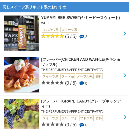
同じスイーツ系リキッド系のおすすめ
YUMMY! BEE SWEET(ヤミービースウィート)
WOLF
はちみつ系
スイーツ系
(5 / 5)
2
[フレーバー]CHICKEN AND WAFFLE(チキン＆
ワッフル)
THE PERFUMER'S APPRENTICE(TPA/TFA)
スイーツ系
フード系
メープル系
香料
(0 / 5)
0
[フレーバー]GRAPE CANDY(グレープキャンデ
ィー)
THE PERFUMER'S APPRENTICE(TPA/TFA)
スイーツ系
フルーツ系
ブドウ系
香料
(0 / 5)
0