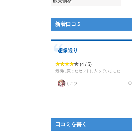
販売価格
新着口コミ
想像通り
(4 / 5)
最初に買ったセットに入っていました
確かにフルーツ系の爽やかさを感じました！
もこぴ
しかし、この直前に吸っていた同メーカーのオレンジ味の方が味を濃く感じたので少し物足
ほんのりと感じたい方にはオススメだと思い
口コミを書く