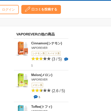
口コミを投稿する
ログイン
VAPOREVERの他の商品
Cinnamon(シナモン)
VAPOREVER
シナモン系
スパイス系
(3 / 5)
1
Melon(メロン)
VAPOREVER
メロン系
(2.6 / 5)
5
Toffee(トフィ)