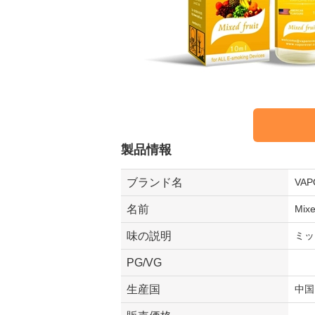
製品情報
ブランド名
VA
名前
Mix
味の説明
ミッ
PG/VG
生産国
中国