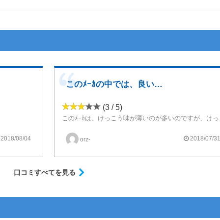
このﾒｰｶの中では、良い方の濃さ
(3 / 5)
このﾒｰｶは、けっこ
2018/08/04
2018/07/3
orz-
りないと思いました
ます
口コミすべてを見る