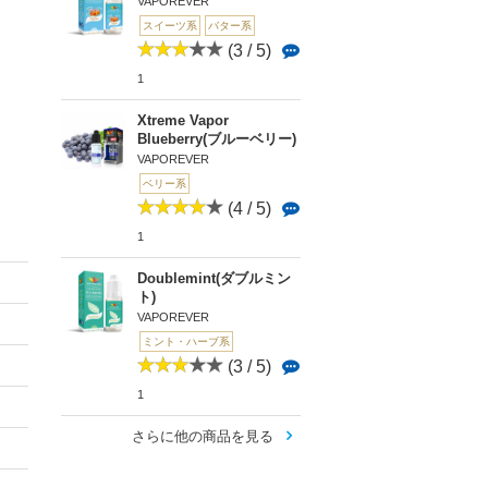
VAPOREVER
スイーツ系
バター系
(3 / 5)
1
Xtreme Vapor
Blueberry(ブルーベリー)
VAPOREVER
ベリー系
(4 / 5)
1
Doublemint(ダブルミン
ト)
VAPOREVER
ミント・ハーブ系
(3 / 5)
1
さらに他の商品を見る