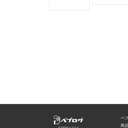
ベ
商
(C)2019 ベプログ