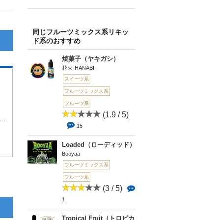
同じフルーツミックス系リキッ
ド系のおすすめ
焼菓子（ヤキガシ）
花火-HANABI-
スイーツ系
フルーツミックス系
フルーツ系
(1.9 / 5)
う味が薄いのが多いのですが、けっこう味がする方です。ですが、けっして濃くはないのでﾌﾙｰﾂﾐｯｸｽを普通に楽しみたい人用にはいいと思います。
15
1
Loaded（ローディッド）
Booyaa
フルーツミックス系
フルーツ系
(3 / 5)
1
Tropical Fruit（トロピカ