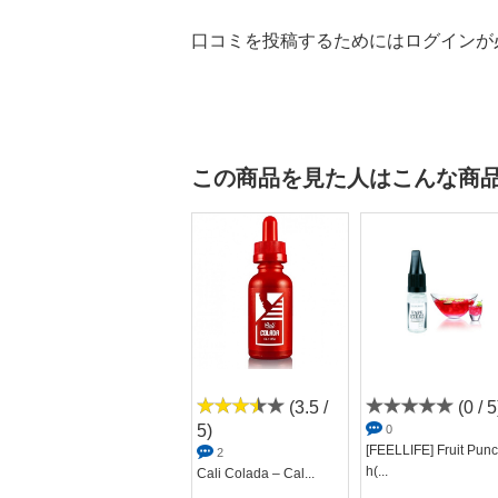
口コミを投稿するためにはログインが
この商品を見た人はこんな商
(0 / 5)
(3.5 /
(0 / 5
5)
0
0
[PEARL OF LIFE（パ
[FEELLIFE] Fruit Punc
2
ール オブ ラ...
h(...
Cali Colada – Cal...