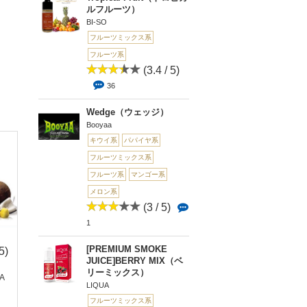
ルフルーツ）
BI-SO
フルーツミックス系
フルーツ系
(3.4 / 5)
36
Wedge（ウェッジ）
Booyaa
キウイ系
パパイヤ系
フルーツミックス系
フルーツ系
マンゴー系
メロン系
(3 / 5)
1
[PREMIUM SMOKE
5)
(5 / 5)
(4 / 5)
(4.
JUICE]BERRY MIX（ベ
5)
1
1
リーミックス）
HA
MorningMarder(モー
Long Beach Crush(ロ
5
LIQUA
ニングマーダー...
ングビーチ...
KOIKOI 赤短 パイ
フルーツミックス系
ロピカル（Red ...