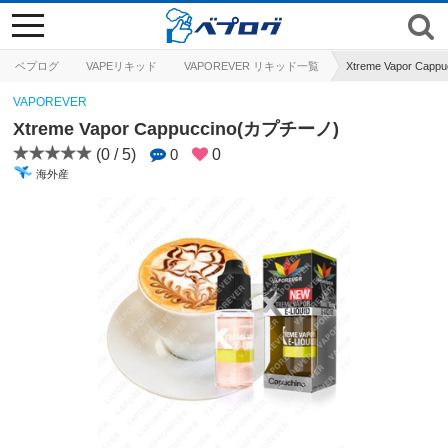
toggle
navigation
ベプログ
VAPEリキッド
VAPOREVER リキッド一覧
Xtreme Vapor Cap
VAPOREVER
Xtreme Vapor Cappuccino(カプチーノ)
(0 / 5)
0
0
海外産