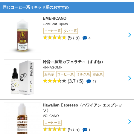
同じコーヒー系リキッド系のおすすめ
EMERICANO
Gold Leaf Liquids
コーヒー系
タバコ系
(5 / 5)
4
鈴音～抹茶カフェラテ～（すずね）
和-NAGOMI-
お茶系
コーヒー系
ミルク系
緑茶系
(3.7 / 5)
47
Hawaiian Espresso（ハワイアン エスプレッ
ソ）
VOLCANO
コーヒー系
(5 / 5)
1