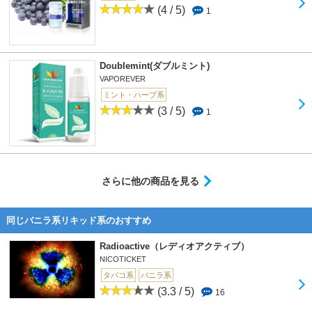
(4 / 5)
1
Doublemint(ダブルミント)
VAPOREVER
ミント・ハーブ系
(3 / 5)
1
さらに他の商品を見る
同じバニラ系リキッド系のおすすめ
Radioactive（レディオアクティブ）
NICOTICKET
タバコ系
バニラ系
(3.3 / 5)
16