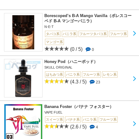
Borescoped’s B-A Mango Vanilla（ボレスコー
ペド B-A マンゴーバニラ）
N-E-T
タバコ系
バニラ系
フルーツタバコ系
フルーツ系
マンゴー系
(0 / 5)
0
Honey Pod（ハニーポッド）
SKULL ORIGINAL
はちみつ系
バニラ系
フルーツ系
レモン系
(4.3 / 5)
23
Banana Foster（バナナ フォスター）
VAPE FUEL
スイーツ系
バナナ系
バニラ系
フルーツ系
(2.6 / 5)
4