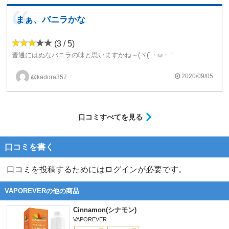
まぁ、バニラかな
(3 / 5)
普通にはぬなバニラの味と思いますかね～(ヾ(´・ω・｀)まぁ～美味しいのかな？昔なら大量買いしたかもですが～多分今では普通のリキッドかな？d(⌒ー⌒)!とは、思いますかね～m(。≧Д≦。)m悪くはない
2020/09/05
@kadora357
口コミすべてを見る
口コミを書く
口コミを投稿するためにはログインが必要です。
VAPOREVERの他の商品
Cinnamon(シナモン)
VAPOREVER