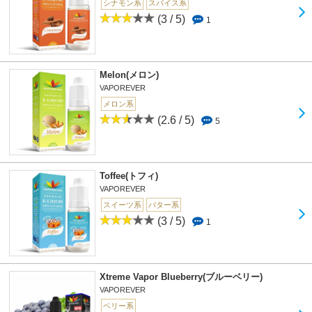
シナモン系
スパイス系
(3 / 5)
1
Melon(メロン)
VAPOREVER
メロン系
(2.6 / 5)
5
Toffee(トフィ)
VAPOREVER
スイーツ系
バター系
(3 / 5)
1
Xtreme Vapor Blueberry(ブルーベリー)
VAPOREVER
ベリー系