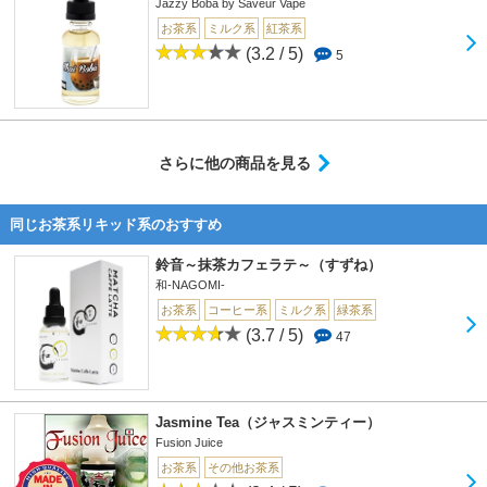
Jazzy Boba by Saveur Vape
お茶系
ミルク系
紅茶系
(3.2 / 5)
5
さらに他の商品を見る
同じお茶系リキッド系のおすすめ
鈴音～抹茶カフェラテ～（すずね）
和-NAGOMI-
お茶系
コーヒー系
ミルク系
緑茶系
(3.7 / 5)
47
Jasmine Tea（ジャスミンティー）
Fusion Juice
お茶系
その他お茶系