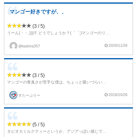
マンゴー好きですが、、
(3 / 5)
うーん(・・;)))汗 どうでしょうか？(゜゜;)マンゴーのリキッドって個人的には、むちゃくちゃ好きなんですけど～( ；∀；)これはあんまりはまれなかったでしょうかm(。≧Д≦。)m不味いとかではないのかもですが、人によるかな？
2020/11/26
@kadora357
(3 / 5)
マンゴーの青臭さが苦手な僕は、ちょっと吸いづらい感じでした。
もう少しさっぱりしてたら、いけるかなぁ。ミルク感が生クリームの油分を感じる風味になってました。
ここのメーカーはレベルが高いですが、今回はちょっとかなぁ
2018/10/26
すたーぶりー
(5 / 5)
タピオカミルクティーというか、アジアっぽい感じですかね。
個人的には、とても吸いやすく美味しいリキッドです。