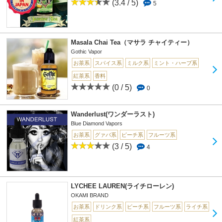
(3.4 / 5)
5
Masala Chai Tea（マサラ チャイティー）
Gothic Vapor
お茶系
スパイス系
ミルク系
ミント・ハーブ系
紅茶系
香料
(0 / 5)
0
Wanderlust(ワンダーラスト)
Blue Diamond Vapors
お茶系
グァバ系
ピーチ系
フルーツ系
(3 / 5)
4
LYCHEE LAUREN(ライチローレン)
OKAMI BRAND
お茶系
ドリンク系
ピーチ系
フルーツ系
ライチ系
紅茶系