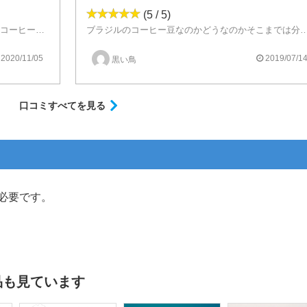
(5 / 5)
キリマンジャロかな？再現度は高いですね。コーヒーのコク、酸味のバランスがとれています。後味のコーヒー感もかなりいいですね。コーヒー飲みながら吸うと味が迷子になるくらいはコーヒーの再現度が高いようですね。
ブラジルのコーヒー豆なのかどうなのかそこまでは分からないけど、美味しい
コクや苦味も感じられて、よく再現されていると思いました。
環境によっても味が変わってくるのでそこもいい変化です。
2020/11/05
2019/07/1
黒い鳥
口コミすべてを見る
必要です。
品も見ています