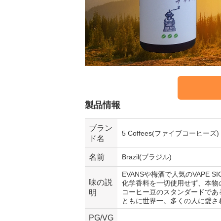
製品情報
ブラン
5 Coffees(ファイブコーヒーズ)
ド名
名前
Brazil(ブラジル)
EVANSや梅酒で人気のVAPE 
味の説
化学香料を一切使用せず、本物
コーヒー豆のスタンダードであ
明
ともに世界一。多くの人に愛さ
PG/VG