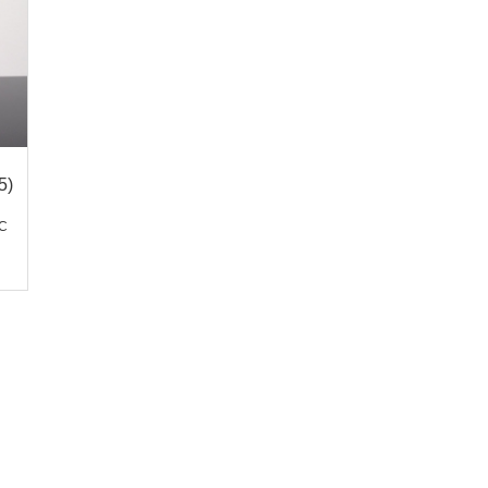
5)
(3 / 5)
(4.3 /
(3 
5)
1
2
C
Irish Coffee(アイリッ
GOURMET VANIL
21
シュコーヒー...
COFFEE（...
WHITE CHOCOLATE
MOCHA(ホ...