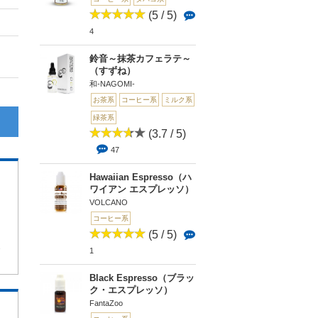
(5 / 5)
4
鈴音～抹茶カフェラテ～
（すずね）
和-NAGOMI-
お茶系
コーヒー系
ミルク系
緑茶系
(3.7 / 5)
47
Hawaiian Espresso（ハ
ワイアン エスプレッソ）
VOLCANO
コーヒー系
(5 / 5)
3
1
Black Espresso（ブラッ
ク・エスプレッソ）
FantaZoo