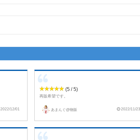
(5 / 5)
再販希望です。
でしょうか。
これがブラジルの豆なのかとかはどうでも良く、味はまさにブラックコーヒー。
その辺の甘いコーヒーリキッドとは格が違ううまさ。
2022/12/01
2022/11/2
あまんぐ@物販