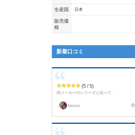
生産国
日本
販売価
格
新着口コミ
(5 / 5)
同メーカーのシリーズと比べて、
苦み、酸味が丁度よく出ているバランス型といったところ
味のほうも、ちょっと没個性なコーヒーで、
Nearco
普通のコーヒーといった感じ。
良くも悪くも普通のコーヒーです。