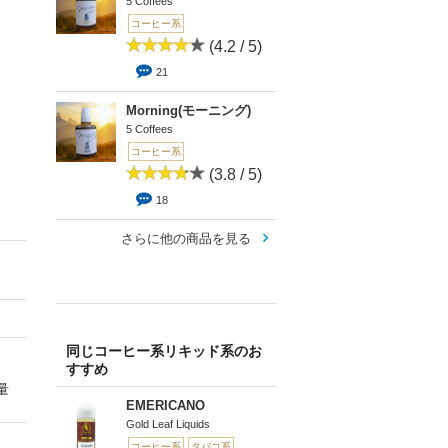
5 Coffees
コーヒー系
(4.2 / 5)
21
Morning(モーニング)
5 Coffees
コーヒー系
(3.8 / 5)
18
さらに他の商品を見る
同じコーヒー系リキッド系のお
すすめ
量
EMERICANO
。
Gold Leaf Liquids
コーヒー系
タバコ系