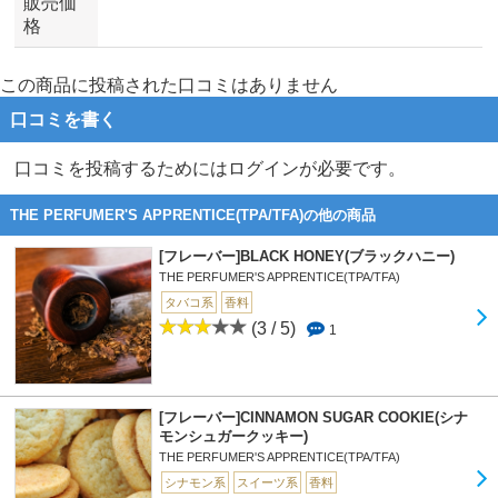
販売価
格
この商品に投稿された口コミはありません
口コミを書く
口コミを投稿するためにはログインが必要です。
THE PERFUMER'S APPRENTICE(TPA/TFA)の他の商品
[フレーバー]BLACK HONEY(ブラックハニー)
THE PERFUMER'S APPRENTICE(TPA/TFA)
タバコ系
香料
(3 / 5)
1
[フレーバー]CINNAMON SUGAR COOKIE(シナ
モンシュガークッキー)
THE PERFUMER'S APPRENTICE(TPA/TFA)
シナモン系
スイーツ系
香料