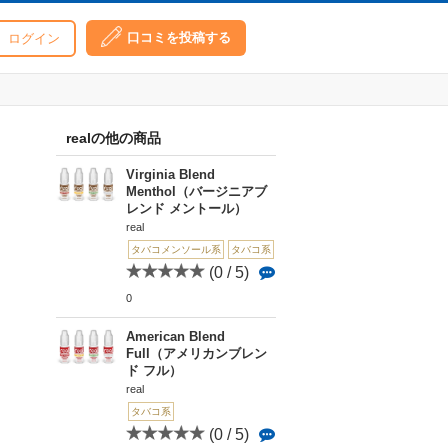
口コミを投稿する
ログイン
realの他の商品
Virginia Blend
Menthol（バージニアブ
レンド メントール）
real
タバコメンソール系
タバコ系
(0 / 5)
0
American Blend
Full（アメリカンブレン
ド フル）
real
タバコ系
(0 / 5)