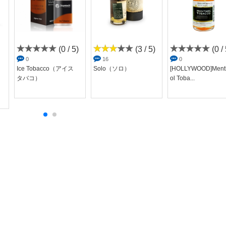
(0 / 5)
(3 / 5)
(0 / 
0
16
0
Ice Tobacco（アイス
Solo（ソロ）
[HOLLYWOOD]Ment
タバコ）
ol Toba...