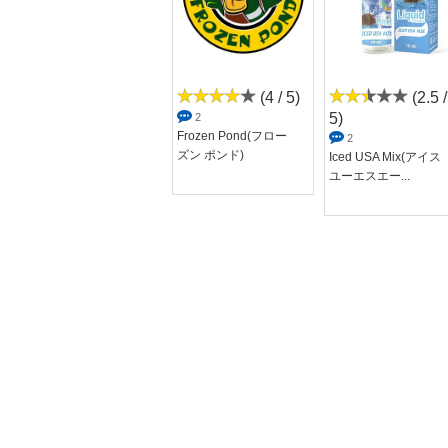
(4.2 /
(4 / 5)
(2.5 /
5)
5)
2
Frozen Pond(フロー
5
2
ズン ポンド)
tobacco menthol(タバ
Iced USA Mix(アイス
コメンソー...
ユーエスエー...