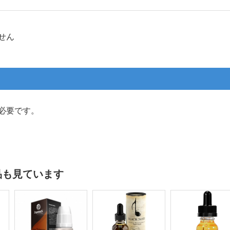
せん
必要です。
品も見ています