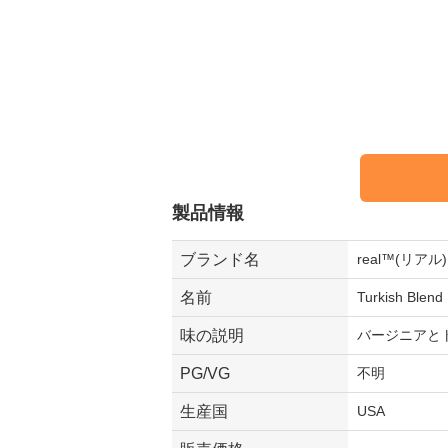
製品情報
ブランド名
real™(リアル)
名前
Turkish Blend
味の説明
バージニアと
PG/VG
不明
生産国
USA