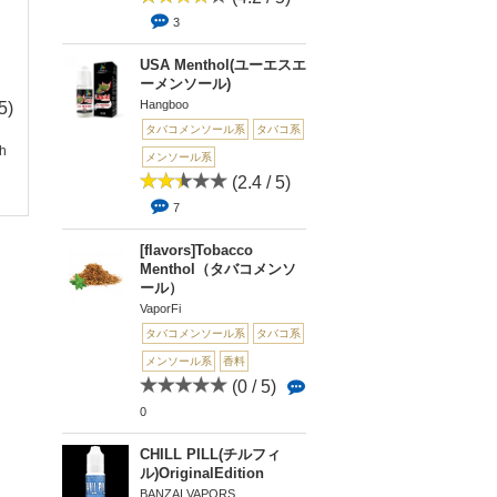
3
USA Menthol(ユーエスエ
ーメンソール)
Hangboo
5)
(0 / 5)
(0 / 5)
(0 
0
タバコメンソール系
0
タバコ系
0
h
[Diversity]MENTHOL
[BL★ST]EXTREME T
[gen natural]Menth
メンソール系
(メンソー...
OBACCO ...
To...
(2.4 / 5)
7
[flavors]Tobacco
Menthol（タバコメンソ
ール）
VaporFi
タバコメンソール系
タバコ系
メンソール系
香料
(0 / 5)
0
CHILL PILL(チルフィ
ル)OriginalEdition
BANZAI VAPORS