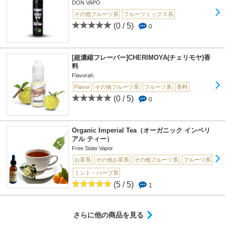
DON VAPO
その他フルーツ系
フルーツミックス系
(0 / 5)
0
[超濃縮フレーバー]CHERIMOYA(チェリモヤ)香
料
Flavorah
Flavor
その他フルーツ系
フルーツ系
香料
(0 / 5)
0
Organic Imperial Tea（オーガニック インペリ
アル ティー）
Free State Vapor
お茶系
その他お茶系
その他フルーツ系
フルーツ系
ミント・ハーブ系
(5 / 5)
1
さらに他の商品を見る