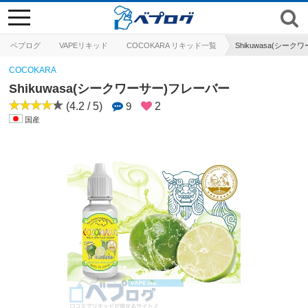
toggle
navigation
ベプログ
VAPEリキッド
COCOKARA リキッド一覧
Shikuwasa(シー
COCOKARA
Shikuwasa(シークワーサー)フレーバー
(4.2 / 5)
9
2
国産