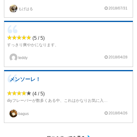
オールマイティーなフレーバーです。
様々な系統のリキッドとの相性が良いフレーバー。
2018/07/31
もげはる
一つ持っていると便利です。
(5 / 5)
すっきり爽やかになります、
夏に吸いたくなりますね~
柑橘系が好きな方はおすすめです！
2018/04/28
teddy
メンソーレ！
(4 / 5)
diyフレーバーが数多くある中、これはかなりお気に入りフレーバーです。
ほんとにシークワーサーをうまく表現出来ていると思います。単体でも、いろいろ混ぜてもうまいです。
10%以上入れると酸味がきつくなりすぎます。メンソとの相性はピカイチですね！
2018/04/26
bagus