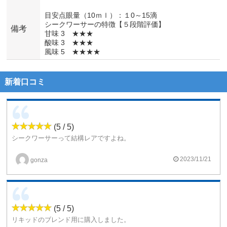
目安点眼量（10ｍｌ）：１0～15滴
シークワーサーの特徴【５段階評価】
備考
甘味 3 ★★★
酸味 3 ★★★
風味 5 ★★★★
新着口コミ
(5 / 5)
シークワーサーって結構レアですよね。
さっぱりとした柑橘系の風味がします。何というか爽快感が味わえるリキッドです。
2023/11/21
gonza
(5 / 5)
リキッドのブレンド用に購入しました。