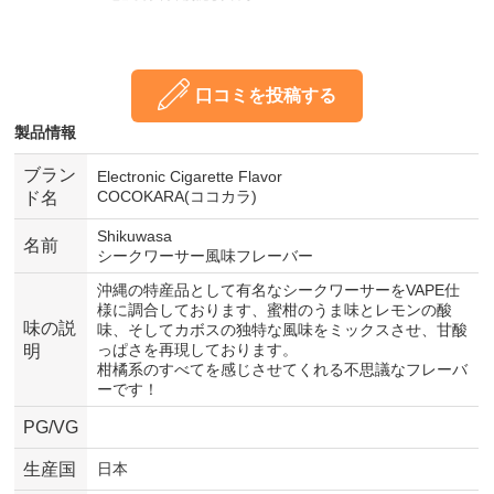
口コミを投稿する
製品情報
ブラン
Electronic Cigarette Flavor
COCOKARA(ココカラ)
ド名
Shikuwasa
名前
シークワーサー風味フレーバー
沖縄の特産品として有名なシークワーサーをVAPE仕
様に調合しております、蜜柑のうま味とレモンの酸
味の説
味、そしてカボスの独特な風味をミックスさせ、甘酸
っぱさを再現しております。
明
柑橘系のすべてを感じさせてくれる不思議なフレーバ
ーです！
PG/VG
生産国
日本