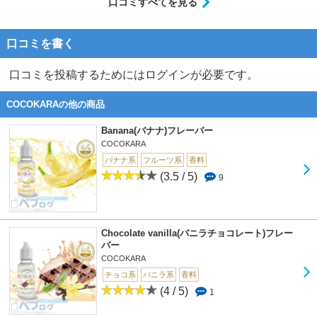
口コミすべてを見る
口コミを書く
口コミを投稿するためにはログインが必要です。
COCOKARAの他の商品
Banana(バナナ)フレーバー
COCOKARA
バナナ系
フルーツ系
香料
(3.5 / 5)
9
Chocolate vanilla(バニラチョコレート)フレー
バー
COCOKARA
チョコ系
バニラ系
香料
(4 / 5)
1