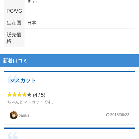
ます。
PG/VG
生産国
日本
販売価
格
新着口コミ
マスカット
(4 / 5)
ちゃんとマスカットです。
メガマスと比べると全く別物ですが、コレは本当にシンプルなマスカットメンソールといった感じです。
メンソールも後からほんのりわかる程度で癖もなく万人ウケしそーなリキッドですね
2018/08/23
bagus