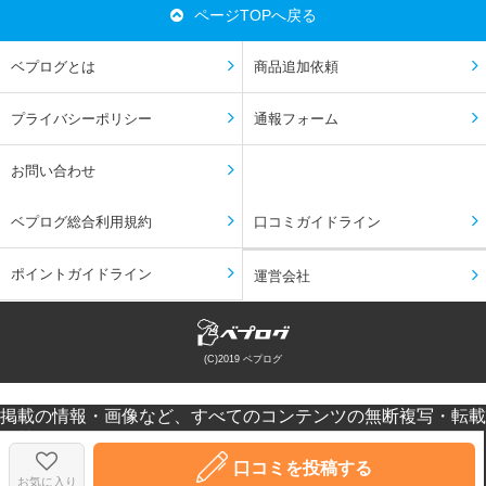
ページTOPへ戻る
ベプログとは
商品追加依頼
プライバシーポリシー
通報フォーム
お問い合わせ
ベプログ総合利用規約
口コミガイドライン
ポイントガイドライン
運営会社
(C)2019 ベプログ
掲載の情報・画像など、すべてのコンテンツの無断複写・転載
を禁じます。
口コミなどの投稿はあくまで投稿者の感想です。個人差があり
口コミを投稿する
お気に入り
ますのでご注意ください。