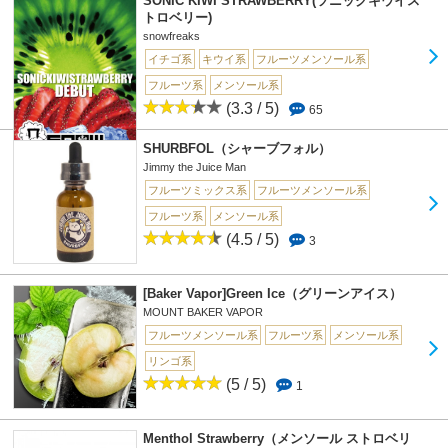
SONIC KIWI STRAWBERRY(ソニックキウイス
トロベリー)
snowfreaks
イチゴ系
キウイ系
フルーツメンソール系
フルーツ系
メンソール系
(3.3 / 5)
65
SHURBFOL（シャーブフォル）
Jimmy the Juice Man
フルーツミックス系
フルーツメンソール系
フルーツ系
メンソール系
(4.5 / 5)
3
[Baker Vapor]Green Ice（グリーンアイス）
MOUNT BAKER VAPOR
フルーツメンソール系
フルーツ系
メンソール系
リンゴ系
(5 / 5)
1
Menthol Strawberry（メンソール ストロベリ