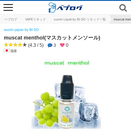
toggle
navigation
ベプログ
VAPEリキッド
suorin Liquid by BI-SO リキッド一覧
muscat 
suorin japan by BI-SO
muscat menthol(マスカットメンソール)
(4.3 / 5)
3
0
国産