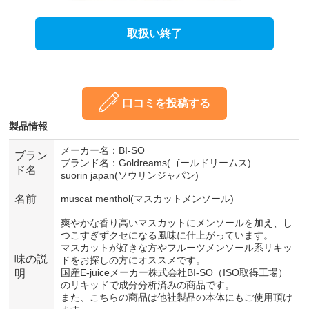
取扱い終了
口コミを投稿する
製品情報
メーカー名：BI-SO
ブラン
ブランド名：Goldreams(ゴールドリームス)
ド名
suorin japan(ソウリンジャパン)
名前
muscat menthol(マスカットメンソール)
爽やかな香り高いマスカットにメンソールを加え、し
つこすぎずクセになる風味に仕上がっています。
マスカットが好きな方やフルーツメンソール系リキッ
味の説
ドをお探しの方にオススメです。
国産E-juiceメーカー株式会社BI-SO（ISO取得工場）
明
のリキッドで成分分析済みの商品です。
また、こちらの商品は他社製品の本体にもご使用頂け