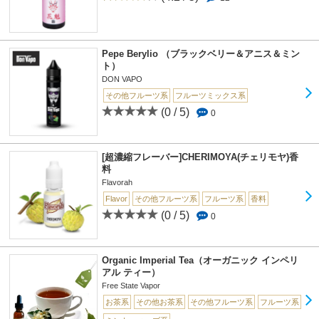
Pepe Berylio （ブラックベリー＆アニス＆ミン
ト）
DON VAPO
その他フルーツ系
フルーツミックス系
(0 / 5)
0
[超濃縮フレーバー]CHERIMOYA(チェリモヤ)香
料
Flavorah
Flavor
その他フルーツ系
フルーツ系
香料
(0 / 5)
0
Organic Imperial Tea（オーガニック インペリ
アル ティー）
Free State Vapor
お茶系
その他お茶系
その他フルーツ系
フルーツ系