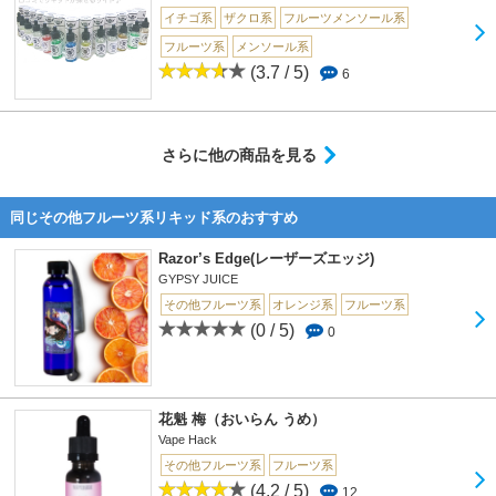
イチゴ系
ザクロ系
フルーツメンソール系
フルーツ系
メンソール系
(3.7 / 5)
6
さらに他の商品を見る
同じその他フルーツ系リキッド系のおすすめ
Razor’s Edge(レーザーズエッジ)
GYPSY JUICE
その他フルーツ系
オレンジ系
フルーツ系
(0 / 5)
0
花魁 梅（おいらん うめ）
Vape Hack
その他フルーツ系
フルーツ系
(4.2 / 5)
12