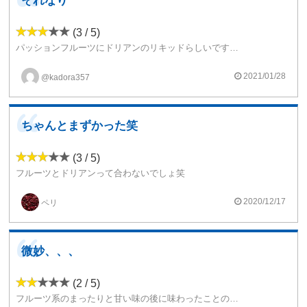
それなり
(3 / 5)
パッションフルーツにドリアンのリキッドらしいですけど～(ヾ(´・ω・｀)正直個人的にはあんまり好きじゃなかったリキッドって感じではないでしょうかね～(・・;)))汗 オススメはしないリキッドって感じでしょうかね～
2021/01/28
@kadora357
ちゃんとまずかった笑
(3 / 5)
フルーツとドリアンって合わないでしょ笑
ドリアンの再現度は幸い低いです。
2020/12/17
ペリ
まずすぎるドリアンのくっさい匂いは無いし、うますぎるドリアンのチーズケーキのような芳醇ななめらかさもない。（どっちか再現度高かったら、もっと評価低かったと思います。）
パッションフルーツも何味かわからないし、鼻から抜いた後のフレーバーが嫌いでした。
微妙、、、
(2 / 5)
フルーツ系のまったりと甘い味の後に味わったことのない風味が感じられ、その味が私の環境には合わなかった。