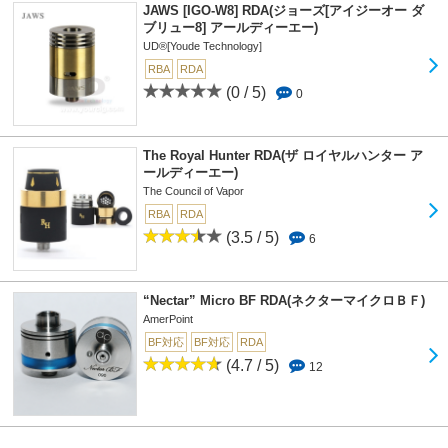
JAWS [IGO-W8] RDA(ジョーズ[アイジーオー ダ
ブリュー8] アールディーエー)
UD®[Youde Technology]
RBA
RDA
(0 / 5)
0
The Royal Hunter RDA(ザ ロイヤルハンター ア
ールディーエー)
The Council of Vapor
RBA
RDA
(3.5 / 5)
6
“Nectar” Micro BF RDA(ネクターマイクロＢＦ)
AmerPoint
BF対応
BF対応
RDA
(4.7 / 5)
12