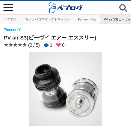
toggle
navigation
ベプログ
電子タバコ本体・アトマイザー
Pioneer4You
PV air S3(ピー
Pioneer4You
PV air S3(ピーヴイ エアー エススリー)
(0 / 5)
0
0