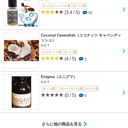
タバコメンソール系
タバコ系
(3.4 / 5)
50
Coconut Cavendish（ココナッツ キャベンディ
ッシュ）
N-E-T
ココナッツ系
タバコ系
(4 / 5)
1
Enigma（エニグマ）
N-E-T
タバコ系
フルーツタバコ系
ベリー系
(0 / 5)
0
さらに他の商品を見る