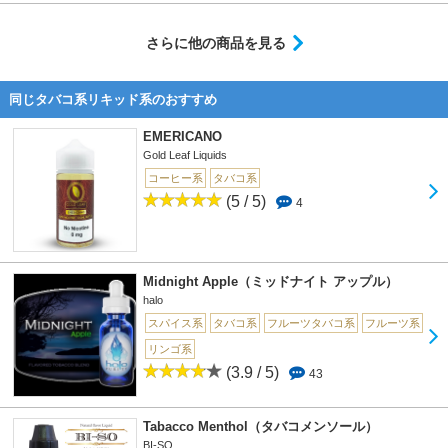
さらに他の商品を見る
同じタバコ系リキッド系のおすすめ
EMERICANO
Gold Leaf Liquids
コーヒー系
タバコ系
(5 / 5)
4
Midnight Apple（ミッドナイト アップル）
halo
スパイス系
タバコ系
フルーツタバコ系
フルーツ系
リンゴ系
(3.9 / 5)
43
Tabacco Menthol（タバコメンソール）
BI-SO