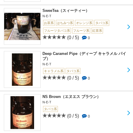
SweeTea（スィーティー）
N-E-T
お茶系
はちみつ系
オレンジ系
タバコ系
フルーツタバコ系
フルーツ系
紅茶系
(0 / 5)
0
Deep Caramel Pipe（ディープ キャラメル パイ
プ）
N-E-T
キャラメル系
タバコ系
(0 / 5)
0
NS Brown（エヌエス ブラウン）
N-E-T
タバコ系
(0 / 5)
0