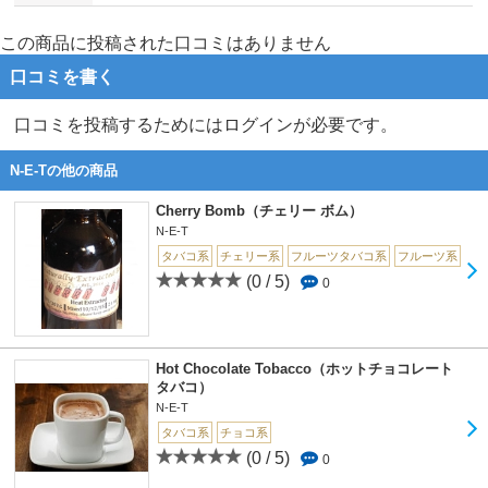
この商品に投稿された口コミはありません
口コミを書く
口コミを投稿するためにはログインが必要です。
N-E-Tの他の商品
Cherry Bomb（チェリー ボム）
N-E-T
タバコ系
チェリー系
フルーツタバコ系
フルーツ系
(0 / 5)
0
Hot Chocolate Tobacco（ホットチョコレート
タバコ）
N-E-T
タバコ系
チョコ系
(0 / 5)
0