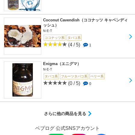
Coconut Cavendish（ココナッツ キャベンディ
ッシュ）
N-E-T
ココナッツ系
タバコ系
(4 / 5)
1
Enigma（エニグマ）
N-E-T
タバコ系
フルーツタバコ系
ベリー系
(0 / 5)
0
さらに他の商品を見る
ベプログ 公式SNSアカウント