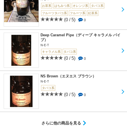
お茶系
はちみつ系
オレンジ系
タバコ系
フルーツタバコ系
フルーツ系
紅茶系
(0 / 5)
0
Deep Caramel Pipe（ディープ キャラメル パイ
プ）
N-E-T
キャラメル系
タバコ系
(0 / 5)
0
NS Brown（エヌエス ブラウン）
N-E-T
タバコ系
(0 / 5)
0
さらに他の商品を見る