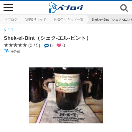
toggle
navigation
ベプログ
VAPEリキッド
N-E-T リキッド一覧
Shek-el-Bint（シェク-エ
N-E-T
Shek-el-Bint（シェク-エル-ビント）
(0 / 5)
0
0
海外産