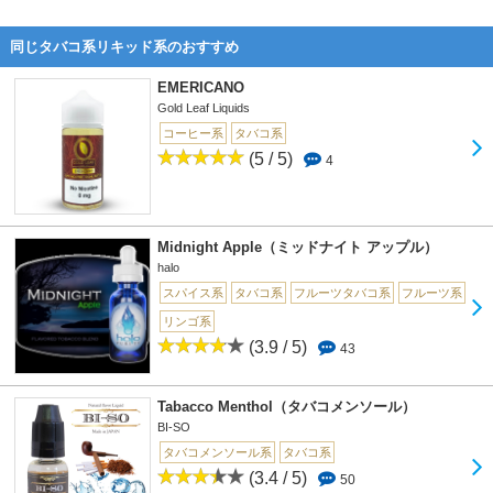
同じタバコ系リキッド系のおすすめ
EMERICANO
Gold Leaf Liquids
コーヒー系
タバコ系
(5 / 5)
4
Midnight Apple（ミッドナイト アップル）
halo
スパイス系
タバコ系
フルーツタバコ系
フルーツ系
リンゴ系
(3.9 / 5)
43
Tabacco Menthol（タバコメンソール）
BI-SO
タバコメンソール系
タバコ系
(3.4 / 5)
50