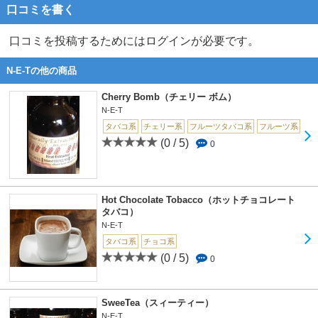
口コミを書く
口コミを投稿するためにはログインが必要です。
N-E-Tの他の商品
Cherry Bomb（チェリー ボム）
N-E-T
タバコ系
チェリー系
フルーツタバコ系
フルーツ系
(0 / 5)
0
Hot Chocolate Tobacco（ホットチョコレート
タバコ）
N-E-T
タバコ系
チョコ系
(0 / 5)
0
SweeTea（スィーティー）
N-E-T