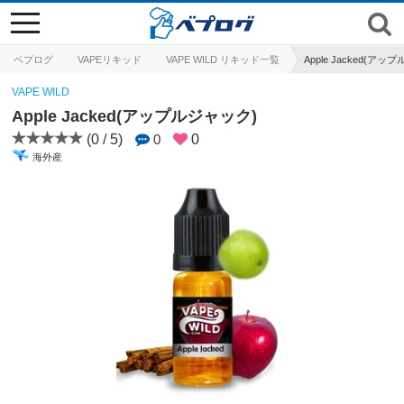
toggle
navigation
ベプログ
VAPEリキッド
VAPE WILD リキッド一覧
Apple Jacked(アッ
VAPE WILD
Apple Jacked(アップルジャック)
(0 / 5)
0
0
海外産