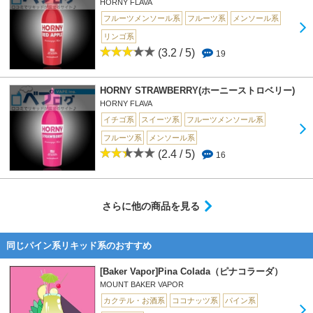
HORNY FLAVA
フルーツメンソール系
フルーツ系
メンソール系
リンゴ系
(3.2 / 5)
19
HORNY STRAWBERRY(ホーニーストロベリー)
HORNY FLAVA
イチゴ系
スイーツ系
フルーツメンソール系
フルーツ系
メンソール系
(2.4 / 5)
16
さらに他の商品を見る
同じパイン系リキッド系のおすすめ
[Baker Vapor]Pina Colada（ピナコラーダ）
MOUNT BAKER VAPOR
カクテル・お酒系
ココナッツ系
パイン系