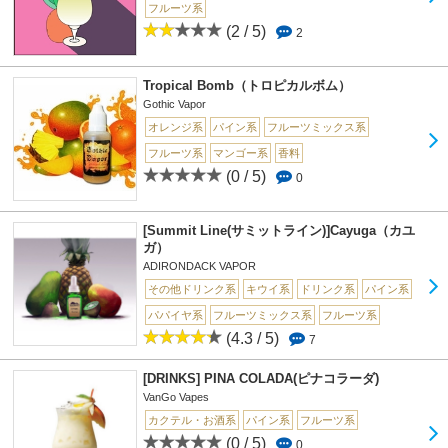
フルーツ系
(2 / 5)
2
Tropical Bomb（トロピカルボム）
Gothic Vapor
オレンジ系
パイン系
フルーツミックス系
フルーツ系
マンゴー系
香料
(0 / 5)
0
[Summit Line(サミットライン)]Cayuga（カユ
ガ）
ADIRONDACK VAPOR
その他ドリンク系
キウイ系
ドリンク系
パイン系
パパイヤ系
フルーツミックス系
フルーツ系
(4.3 / 5)
7
[DRINKS] PINA COLADA(ピナコラーダ)
VanGo Vapes
カクテル・お酒系
パイン系
フルーツ系
(0 / 5)
0