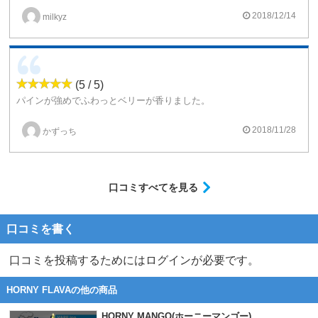
美味しく感じますね。
2018/12/14
milkyz
これもガンガンチェーン出来ちゃう感じ。
しかし部屋が南国の匂いになってしまうのは要注意！
結構これはリピートしています。
(5 / 5)
パインが強めでふわっとベリーが香りました。
爽やかでとっても美味しいですよ。
もちろん清涼剤足しても美味しいです。
2018/11/28
かずっち
フルーツ系のリキッドは基本的に清涼剤とよく合うので2度美味しいですよね。
1本で2度美味しい！そんなリキッドです。
口コミすべてを見る
口コミを書く
口コミを投稿するためにはログインが必要です。
HORNY FLAVAの他の商品
HORNY MANGO(ホーニーマンゴー)