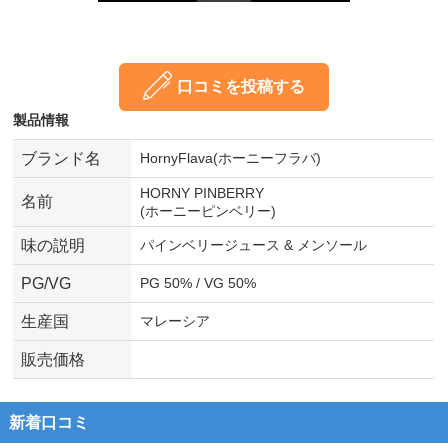
口コミを投稿する
製品情報
ブランド名
HornyFlava(ホーニーフラバ)
HORNY PINBERRY
名前
(ホーニーピンベリー)
味の説明
パインベリージュース & メンソール
PG/VG
PG 50% / VG 50%
生産国
マレーシア
販売価格
新着口コミ