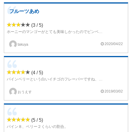
フルーツあめ
(3 / 5)
ホーニーのマンゴーがとても美味しかったのでピンベリーも購入してみました
パインっぽい風味はわかるけどベリー系はわからなかった
パインメインのフルーツミックス飴やジュースみたいな感じ
2020/04/22
takuya
ガンクはマンゴー程でもないけどそこそこつきます
(4 / 5)
パインベリーという白いイチゴのフレーバーですね、メンソールも効いていてスッキリと仕上がっています。
パインベリー自体は食べたことがないのですが、パインの味がするようで、このリキッドもしっかりパインの香りがしますね。
2019/03/02
おうえす
甘さもそこそこにあり、酸味も乗って良い風味が出ています。
(5 / 5)
パイン８、ベリー２くらいの割合。
フルーツ系リキッドはこのような混合系の方が