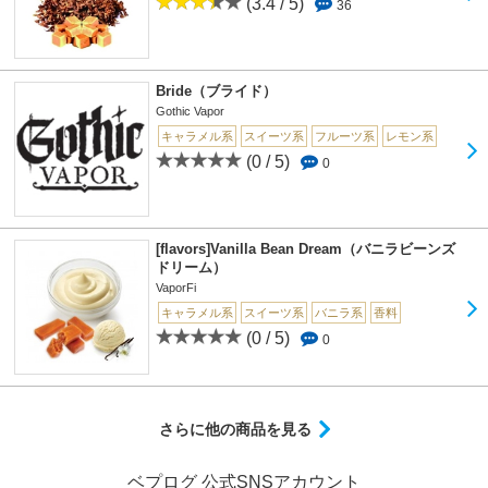
(3.4 / 5)
36
Bride（ブライド）
Gothic Vapor
キャラメル系
スイーツ系
フルーツ系
レモン系
(0 / 5)
0
[flavors]Vanilla Bean Dream（バニラビーンズ
ドリーム）
VaporFi
キャラメル系
スイーツ系
バニラ系
香料
(0 / 5)
0
さらに他の商品を見る
ベプログ 公式SNSアカウント