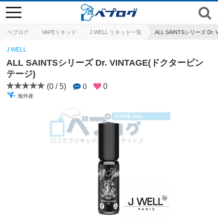
toggle
navigation
ベプログ
VAPEリキッド
J WELL リキッド一覧
ALL SAINTSシリーズ Dr
J WELL
ALL SAINTSシリーズ Dr. VINTAGE(ドクタービン
テージ)
(0 / 5)
0
0
海外産