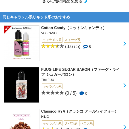
さらに他の商品を見る
同じキャラメル系リキッド系のおすすめ
Cotton Candy（コットンキャンディ）
VOLCANO
キャラメル系
スイーツ系
(3.6 / 5)
5
FUUG LIFE SUGAR BARON（ファーグ・ライ
フ シュガーバロン）
The FUU
キャラメル系
(0 / 5)
0
Classico RY4（クラシコ アールワイフォー）
HiLIQ
キャラメル系
タバコ系
バニラ系