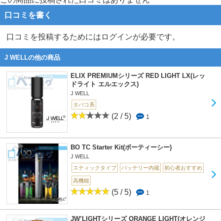
口コミを書く
口コミを投稿するためにはログインが必要です。
J WELLの他の商品
ELIX PREMIUMシリーズ RED LIGHT LX(レッ
ドライト エルエックス)
J WELL
タバコ系
(2 / 5)
1
BO TC Starter Kit(ボーティーシー)
J WELL
スティックタイプ
バッテリー内蔵
初心者おすすめ
高機能
(5 / 5)
1
JW’LIGHTシリーズ ORANGE LIGHT(オレンジ