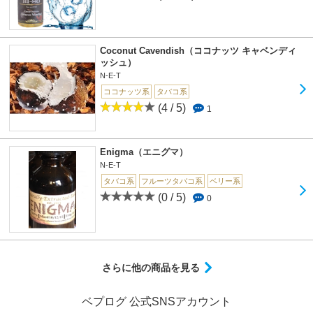
Coconut Cavendish（ココナッツ キャベンディ
ッシュ）
N-E-T
ココナッツ系
タバコ系
(4 / 5)
1
Enigma（エニグマ）
N-E-T
タバコ系
フルーツタバコ系
ベリー系
(0 / 5)
0
さらに他の商品を見る
ベプログ 公式SNSアカウント