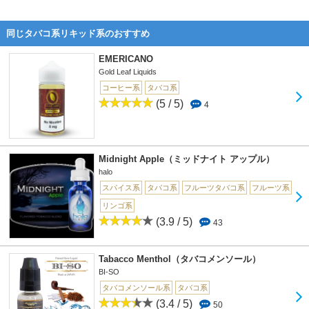
同じタバコ系リキッド系のおすすめ
EMERICANO
Gold Leaf Liquids
コーヒー系
タバコ系
(5 / 5)
4
Midnight Apple（ミッドナイト アップル）
halo
スパイス系
タバコ系
フルーツタバコ系
フルーツ系
リンゴ系
(3.9 / 5)
43
Tabacco Menthol（タバコメンソール）
BI-SO
タバコメンソール系
タバコ系
(3.4 / 5)
50