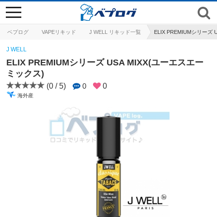
toggle
navigation
ベプログ
VAPEリキッド
J WELL リキッド一覧
ELIX PREMIUMシリーズ
J WELL
ELIX PREMIUMシリーズ USA MIXX(ユーエスエー
ミックス)
(0 / 5)
0
0
海外産