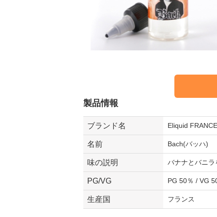
製品情報
ブランド名
Eliquid FR
名前
Bach(バッハ)
味の説明
バナナとバニラ
PG/VG
PG 50％ / VG 
生産国
フランス