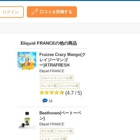
口コミを投稿する
ログイン
Eliquid FRANCEの他の商品
Fruizee Crazy Mango(ク
レイジーマンゴ
ー)XTRAFRESH
Eliquid FRANCE
フルーツメンソール系
マンゴー系
メンソール系
(4.7 / 5)
16
Beethoven(ベートーベ
ン)
Eliquid FRANCE
ザクロ系
フルーツ系
ミント・ハーブ系