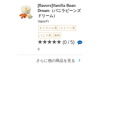
[flavors]Vanilla Bean
Dream（バニラビーンズ
ドリーム）
VaporFi
キャラメル系
スイーツ系
バニラ系
香料
(0 / 5)
0
さらに他の商品を見る