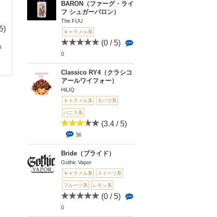
BARON（ファーグ・ライ
フ シュガーバロン）
(0 
The FUU
5)
(0 / 5)
(0 / 5)
0
キャラメル系
0
0
Banana Slamma
(0 / 5)
D
[flavors]Sweet Bourbo
Organic Caramel Cre
ナナ スラマー）
0
n（...
me&#...
Classico RY4（クラシコ
アールワイフォー）
HiLIQ
キャラメル系
タバコ系
バニラ系
(3.4 / 5)
36
Bride（ブライド）
Gothic Vapor
キャラメル系
スイーツ系
フルーツ系
レモン系
(0 / 5)
0