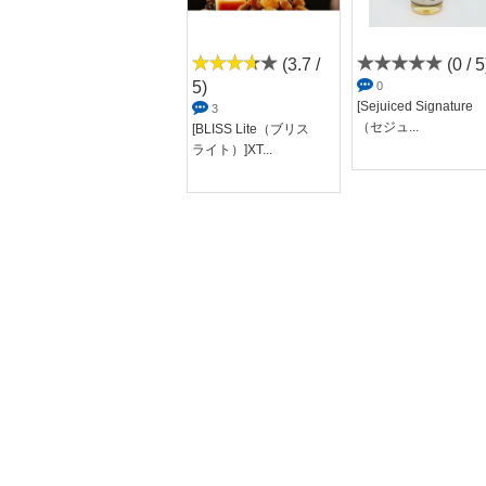
(0 / 5)
(3.7 /
(0 / 5
5)
0
0
Banana Caramel Che
[Sejuiced Signature
3
eseca...
（セジュ...
[BLISS Lite（ブリス
ライト）]XT...