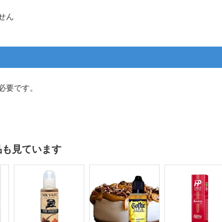
せん
必要です。
品も見ています