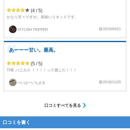
(4 / 5)
かなり甘々ですが、美味いリキッドです。
バニラとカスタードがめっちゃ美味い。
ただチェーンしているとちょっとくどいですが、また吸いたくなるんですよね。
2019/04/21
STYLISH TRIPPER
ストレートなバニラカスタードリキッドだと思いますね。
他のリキッドも試してみたいですね。
あーーー甘い。最高。
(5 / 5)
THE バニカス ！！！！って感じだ！！！
甘くて、くどくて、でも嫌じゃない！
2018/11/25
べいぱーいちまる
甘党御用達なバニラカスタードです。
どのバニカスも変わらないという声も聞きますが
それは断じて違うと思っています。
YOU GODのバニカスは、カラメルが強めな感じがします。
口コミすべてを見る
高温なら、カラメルが強め。低温なら、バニラが強め。
これを丁度いいところでバランスよく調整すれば
THE バニカス！！！！
口コミを書く