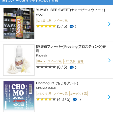
同じスイーツ系リキッド系のおすすめ
YUMMY! BEE SWEET(ヤミービースウィート)
WOLF
はちみつ系
スイーツ系
(5 / 5)
2
[超濃縮フレーバー]Frosting(フロスティング)香
料
Flavorah
Flavor
スイーツ系
バニラ系
香料
(0 / 5)
0
Chomogurt（ちょもグルト）
CHOMO JUICE
オレンジ系
スイーツ系
ヨーグルト系
(4.3 / 5)
16