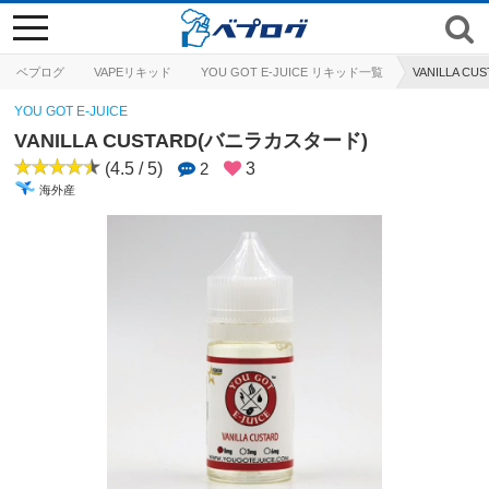
toggle
navigation
ベプログ
VAPEリキッド
YOU GOT E-JUICE リキッド一覧
VANILLA C
YOU GOT E-JUICE
VANILLA CUSTARD(バニラカスタード)
(4.5 / 5)
2
3
海外産