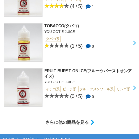
(4 / 5)
1
TOBACCO(タバコ)
YOU GOT E-JUICE
タバコ系
(1 / 5)
0
FRUIT BURST ON ICE(フルーツバーストオンア
イス)
YOU GOT E-JUICE
イチゴ系
ピーチ系
フルーツメンソール系
リンゴ系
(0 / 5)
0
さらに他の商品を見る