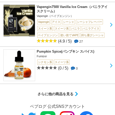
Vapengin7500 Vanilla Ice Cream（バニラアイ
スクリーム）
Vapengin（ベイプエンジン）
Vapengin
アイス
シーシャ
シーシャフレーバー
スイーツ系
スイーツ系
バニラ
バニラアイス
ベイプエンジン
使い捨てVAPE
持ち運びシーシャ
(4.9 / 5)
27
Pumpkin Spice(パンプキン スパイス)
Fumizer
シナモン系
スイーツ系
(0 / 5)
0
さらに他の商品を見る
ベプログ 公式SNSアカウント