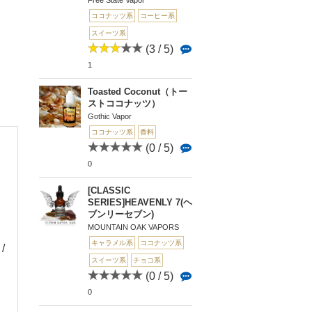
Free State Vapor
ココナッツ系
コーヒー系
スイーツ系
(3 / 5)
1
Toasted Coconut（トー
ストココナッツ）
Gothic Vapor
ココナッツ系
香料
(0 / 5)
0
[CLASSIC
SERIES]HEAVENLY 7(ヘ
ブンリーセブン)
MOUNTAIN OAK VAPORS
キャラメル系
ココナッツ系
 /
(0 / 5)
(0 / 5)
(0 
スイーツ系
チョコ系
0
0
0
GOURMET PINA COL
Pina Colada（ピナコ
RedRum(レッドラ
(0 / 5)
ADA（グルメ...
ラーダ）
0