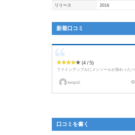
リリース
2016
新着口コミ
(4 / 5)
ノーマル版はピナコラーダの甘さ＆重さにライチのみずみずしさが加わってバランスよくなっていましたが、こちらはさらにメンソールでさっぱ
kenp10
口コミを書く