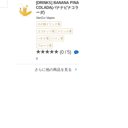
[DRINKS] BANANA PINA
COLADA(バナナピナコラ
ーダ)
VanGo Vapes
その他ドリンク系
ココナッツ系
ドリンク系
バナナ系
パイン系
フルーツ系
(0 / 5)
0
さらに他の商品を見る