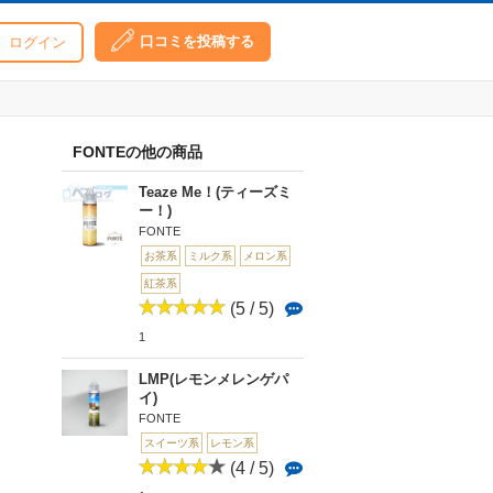
口コミを投稿する
ログイン
FONTEの他の商品
Teaze Me！(ティーズミ
ー！)
FONTE
お茶系
ミルク系
メロン系
紅茶系
(5 / 5)
1
LMP(レモンメレンゲパ
イ)
FONTE
スイーツ系
レモン系
(4 / 5)