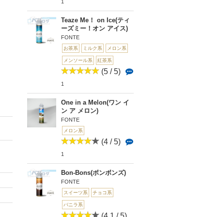
1
Teaze Me！ on Ice(ティ
ーズミー！オン アイス)
FONTE
お茶系
ミルク系
メロン系
メンソール系
紅茶系
(5 / 5)
1
One in a Melon(ワン イ
ン ア メロン)
FONTE
メロン系
(4 / 5)
1
Bon-Bons(ボンボンズ)
FONTE
スイーツ系
チョコ系
バニラ系
(4.1 / 5)