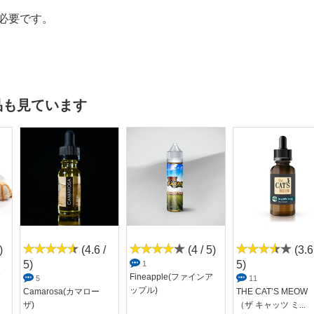
必要です。
品も見ています
)
(4.6 /
(4 / 5)
(3.6
5)
5)
1
Fineapple(ファインア
5
11
ップル)
Camarosa(カマロー
THE CAT’S MEOW
ザ)
（ザ キャッツ ミ...