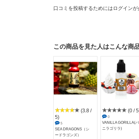
口コミを投稿するためにはログインが
この商品を見た人はこんな商
(0 / 5)
(3.8 /
(0 / 5
5)
0
0
Professor Snipes Slyt
VANILLA GORILLA(バ
5
he...
ニラゴリラ)
SEA DRAGONS（シ
ードラゴンズ）