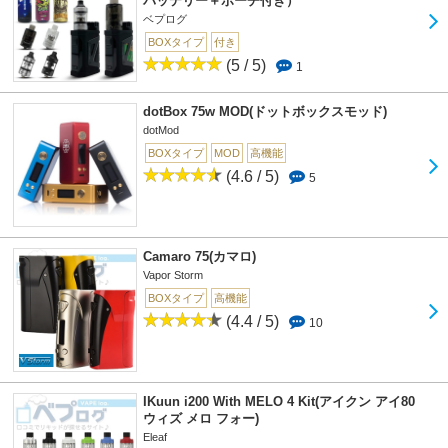
バッテリー＋ポーチ付き）
ベプログ
BOXタイプ
付き
(5 / 5)
1
dotBox 75w MOD(ドットボックスモッド)
dotMod
BOXタイプ
MOD
高機能
(4.6 / 5)
5
Camaro 75(カマロ)
Vapor Storm
BOXタイプ
高機能
(4.4 / 5)
10
IKuun i200 With MELO 4 Kit(アイクン アイ80
ウィズ メロ フォー)
Eleaf