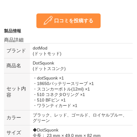
口コミを投稿する
製品情報
商品詳細
dotMod
ブランド
(ドットモッド)
DotSquonk
商品名
(ドットスコンク)
・dotSquonk ×1
・18650バッテリースリーブ ×1
セット内
・スコンカーボトル(12ml) ×1
・510 コネクタOリング ×1
容
・510 BFピン ×1
・ワランティカード ×1
ブラック、レッド、ゴールド、ロイヤルブルー、
カラー
グリーン
◆DotSquonk
サイズ
全長： 23 mm × 49.0 mm × 82 mm