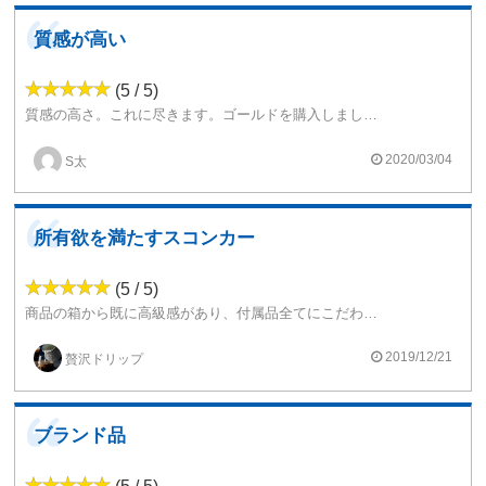
質感が高い
(5 / 5)
質感の高さ。これに尽きます。ゴールドを購入しました。まずとても綺麗な外装。高級感があって所有欲を満たしてくれます。かといって価格も高すぎない。
機能としては単純なメカスコです。20700にも18650にも対応していて非常に使いやすく満足感の高い商品です。
2020/03/04
S太
所有欲を満たすスコンカー
(5 / 5)
商品の箱から既に高級感があり、付属品全てにこだわりを感じるプロダクトです。
立ち上がりも早く、コンパクトサイズなのに20700が使用できる点も◉
2019/12/21
贅沢ドリップ
質感、カラー、細部の仕上げ共に高級感があり、思わず見惚れてしまう程の完成度です。
ロック機構がないのがたまにキズですが、そもそもメカMODを持ち運ぶ際はバッテリーを外して持ち運ぶことが推奨されているため、本来の使い方ではあるのかもしれません。
ブランド品