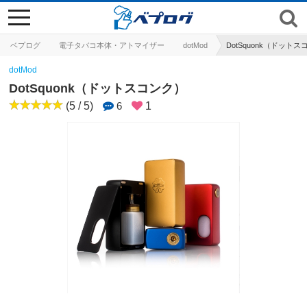
toggle
navigation
ベプログ
電子タバコ本体・アトマイザー
dotMod
DotSquonk（ドット
dotMod
DotSquonk（ドットスコンク）
(5 / 5)
6
1