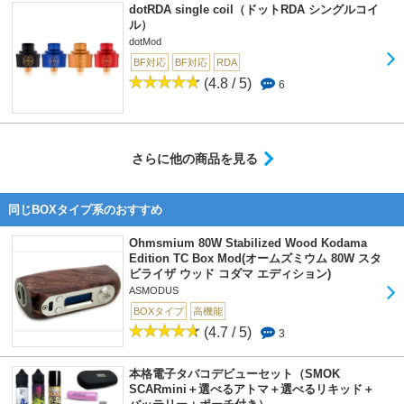
dotRDA single coil（ドットRDA シングルコイ
ル）
dotMod
BF対応
BF対応
RDA
(4.8 / 5)
6
さらに他の商品を見る
同じBOXタイプ系のおすすめ
Ohmsmium 80W Stabilized Wood Kodama
Edition TC Box Mod(オームズミウム 80W スタ
ビライザ ウッド コダマ エディション)
ASMODUS
BOXタイプ
高機能
(4.7 / 5)
3
本格電子タバコデビューセット（SMOK
SCARmini＋選べるアトマ＋選べるリキッド＋