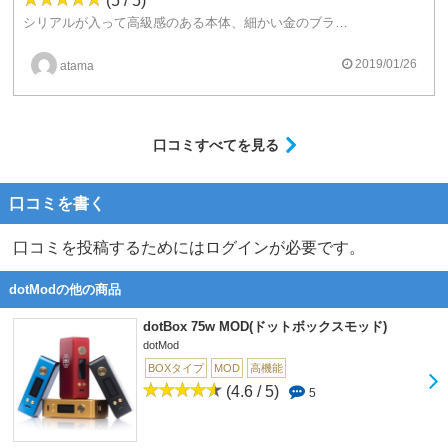
(5 / 5)
シリアルが入って高級感のある本体、細かい金のブランドロゴが所有欲を満たします
パフボタンも細かい彫金がされていていいですね
機能としては何の変哲もないスコンカーなんですが、そんなことよりもDotmodのMODを使っているってことのほうが大事ですね
2019/01/26
atama
口コミすべてを見る
口コミを書く
口コミを投稿するためにはログインが必要です。
dotModの他の商品
dotBox 75w MOD(ドットボックスモッド)
dotMod
BOXタイプ
MOD
高機能
(4.6 / 5)
5