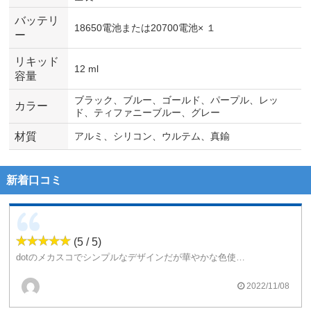
バッテリ
18650電池または20700電池× １
ー
リキッド
12 ml
容量
ブラック、ブルー、ゴールド、パープル、レッ
カラー
ド、ティファニーブルー、グレー
材質
アルミ、シリコン、ウルテム、真鍮
新着口コミ
(5 / 5)
dotのメカスコでシンプルなデザインだが華やかな色使いで高級感溢れるかっこいいmod
重さも、軽いので使いやすい
2022/11/08