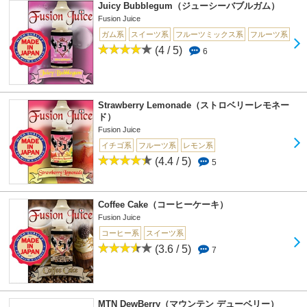
Juicy Bubblegum（ジューシーバブルガム）
Fusion Juice
ガム系
スイーツ系
フルーツミックス系
フルーツ系
(4 / 5)
6
Strawberry Lemonade（ストロベリーレモネー
ド）
Fusion Juice
イチゴ系
フルーツ系
レモン系
(4.4 / 5)
5
Coffee Cake（コーヒーケーキ）
Fusion Juice
コーヒー系
スイーツ系
(3.6 / 5)
7
MTN DewBerry（マウンテン デューベリー）