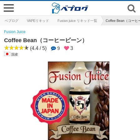
toggle
navigation
ベプログ
VAPEリキッド
Fusion juice リキッド一覧
Coffee Bean（コ
Fusion Juice
Coffee Bean（コーヒービーン）
(4.4 / 5)
9
3
国産