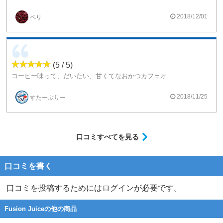
大人向けのコーヒーって感じで、
甘くありません。(グリセリンとか使ってる時点である程度の甘みはありますけどね
2018/12/01
ペリ
香ばしさや渋みみたいなのがあって
ビターな感じです。
おいしかったです。
(5 / 5)
癖とかはないので、すいやすいと思います。
コーヒー味って、だいたい、甘くてなおかつカフェオレ系が多かったり、タバコ感を出すためにナッツの香りがプラスされたりしますが、このリキッドは、ブラックです！
ここのメーカーはレベルが高いですね。とても美味しい出会いがあります。
2018/11/25
すたーぶりー
口コミすべてを見る
口コミを書く
口コミを投稿するためにはログインが必要です。
Fusion Juiceの他の商品