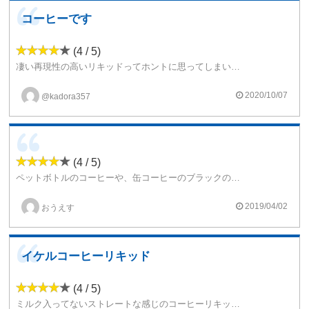
コーヒーです
(4 / 5)
凄い再現性の高いリキッドってホントに思ってしまいましたd(⌒ー⌒)!間違いなくコーヒーのリキッドですよね(゜゜;)ちょっとびっくしちゃりゃう位に感じてますけど～個人的にはもう少し甘味のあるコーヒーなろ最高クラスって思いますかね～
2020/10/07
@kadora357
(4 / 5)
ペットボトルのコーヒーや、缶コーヒーのブラックのようなあっさりとしたコーヒー系リキッド。
甘みはあまり感じられないですね、シンプルで甘みがそこまでないコーヒーリキッドを求めている人に合っているリキッドだと思います。
2019/04/02
おうえす
イケルコーヒーリキッド
(4 / 5)
ミルク入ってないストレートな感じのコーヒーリキッドでした。