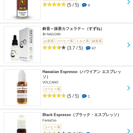
(5 / 5)
4
鈴音～抹茶カフェラテ～（すずね）
和-NAGOMI-
お茶系
コーヒー系
ミルク系
緑茶系
(3.7 / 5)
47
Hawaiian Espresso（ハワイアン エスプレッ
ソ）
VOLCANO
コーヒー系
(5 / 5)
1
Black Espresso（ブラック・エスプレッソ）
FantaZoo
コーヒー系