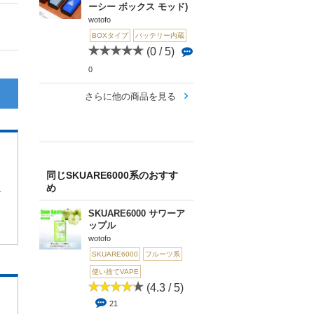
ーシー ボックス モッド)
wotofo
BOXタイプ
バッテリー内蔵
(0 / 5)
0
さらに他の商品を見る
同じSKUARE6000系のおすす
め
良いと思います。
SKUARE6000 サワーア
1
ップル
wotofo
SKUARE6000
フルーツ系
使い捨てVAPE
(4.3 / 5)
21