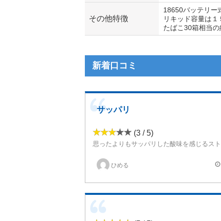
18650バッテリー
その他特徴
リキッド容量は１
たばこ30箱相当の
新着口コミ
サッパリ
(3 / 5)
ひめる