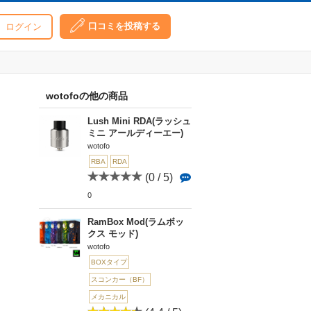
口コミを投稿する
ログイン
wotofoの他の商品
Lush Mini RDA(ラッシュ
ミニ アールディーエー)
wotofo
RBA
RDA
(0 / 5)
0
RamBox Mod(ラムボッ
クス モッド)
wotofo
BOXタイプ
スコンカー（BF）
メカニカル