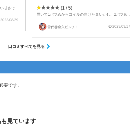
(1 / 5)
いちご感ミルク感がちょうどよく、くどくない甘さで美味しいです
りがたいです
届いて1パフめからコイルの焦げた臭いがし、2パフめには喉が痛く
2回交換対応してもらっても全て同じ。
2023/08/29
最終的には返金対応をしてもらいました。
2023/03/1
雪代@金欠ピンチ！
過去にも初期不良で、泣く泣く1つ処分したので、このシリーズ買う時は注意した方が良いです。
私の吸い方が悪いわけじゃないのは、ショップも理解しておりました。
口コミすべてを見る
必要です。
品も見ています