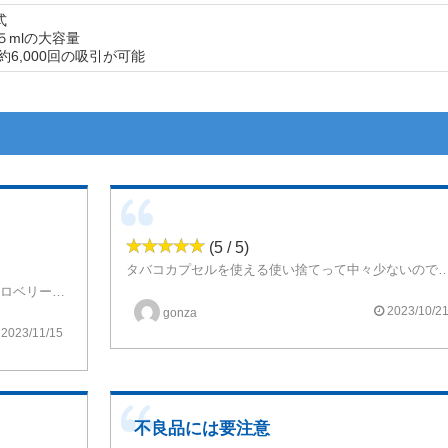
式
５mlの大容量
約6,000回の吸引が可能
(5 / 5)
タバコカプセルを使える使い捨てって中々少ないので
味もそこそこですし、カプセル使いたい人には良い製品だと思います。
思ったよりもサッパリした酸味を感じるストロベリーに甘すぎないクリームの風味のフレーバーでした。チェーンしてもくどくないのがすごくいい。
2023/10/2
gonza
2023/11/15
不良品には要注意