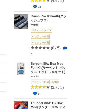
(4.4 / 5)
28
Crush Pro 850mAh(クラ
ッシュプロ)
wotofo
スティックタイプ
バッテリー内蔵
バッテリー内蔵
(0 / 5)
0
Serpent 50w Box Mod
Full Kit(サーペント ボッ
クス モッド フルキット)
wotofo
バッテリー内蔵
高機能
(3.7 / 5)
3
Thunder 80W TC Box
Mod(サンダー 80W ティ