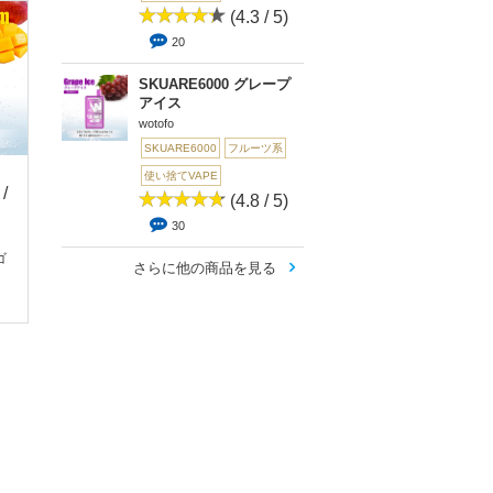
(4.3 / 5)
20
SKUARE6000 グレープ
アイス
wotofo
SKUARE6000
フルーツ系
使い捨てVAPE
 /
(4.8 /
(4.2 /
(4.
(4.8 / 5)
5)
5)
5)
30
30
26
21
ゴ
SKUARE6000 グレー
SKUARE6000 ピーチ
SKUARE6000 サ
さらに他の商品を見る
プアイス
アイスクリーム
アップル