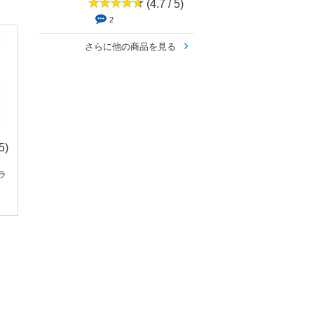
(4.7 / 5)
2
さらに他の商品を見る
5)
(0 / 5)
(4.3 /
(0 
5)
0
0
ブラ
Shiloh（シロ）
L’Homme Canon
6
ン...
Plum Wine(梅酒)フレ
ーバー