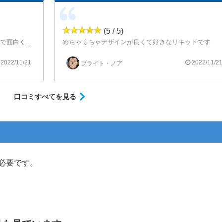
(5 / 5)
ボトルのデザインが中々見ないような絵なので面白くて興味が湧く。味はしっかり濃く出てて、スッキリしたした味でとても美味しい。
めちゃくちゃデザインが良くて好きなリキッドです
初心者なので味は詳しくないけど、美味しいと思いま
ぜひ試してみてね
2022/11/21
2022/11/2
ブライト・ノア
口コミすべてを見る
必要です。