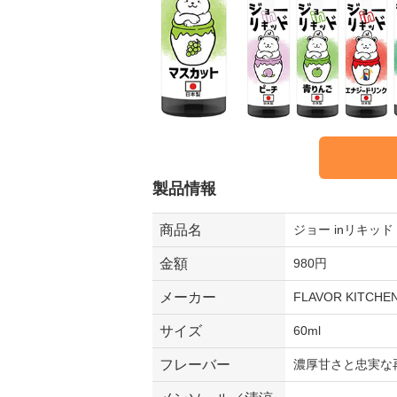
製品情報
商品名
ジョー inリキッド
金額
980円
メーカー
FLAVOR KITCHE
サイズ
60ml
フレーバー
濃厚甘さと忠実な