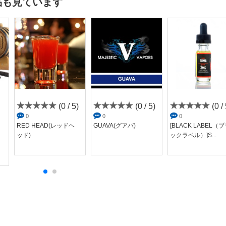
品も見ています
(0 / 5)
(0 / 5)
(0 / 
0
0
0
RED HEAD(レッドヘ
GUAVA(グアバ)
[BLACK LABEL（
ッド)
ックラベル）]S...