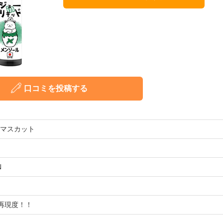
口コミを投稿する
 マスカット
N
再現度！！