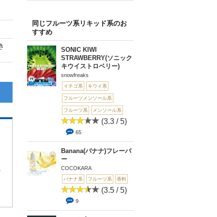
同じフルーツ系リキッド系のお
すすめ
き
SONIC KIWI
STRAWBERRY(ソニック
キウイストロベリー)
snowfreaks
イチゴ系
キウイ系
フルーツメンソール系
フルーツ系
メンソール系
(3.3 / 5)
65
Banana(バナナ)フレーバ
ー
の味が出てて美味い
COCOKARA
バナナ系
フルーツ系
香料
2
(3.5 / 5)
9