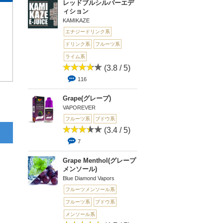
レッドブルシルバーエデ
ィション
KAMIKAZE
エナジードリンク系
ドリンク系
フルーツ系
す
ライム系
1
(3.8 / 5)
116
Grape(グレープ)
VAPOREVER
フルーツ系
ブドウ系
(3.4 / 5)
7
Grape Menthol(グレープ
メンソール)
Blue Diamond Vapors
フルーツメンソール系
フルーツ系
ブドウ系
メンソール系