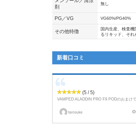
メンソール／清涼
無し
剤
PG／VG
VG60%/PG40%
国内生産、検査機
その他特徴
るリキッド、それ
新着口コミ
(5 / 5)
とても香りが良くて吸いやすいです。
tarosuke