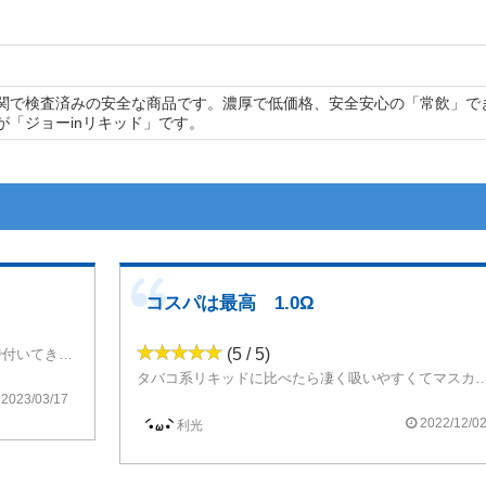
関で検査済みの安全な商品です。濃厚で低価格、安全安心の「常飲」で
が「ジョーinリキッド」です。
コスパは最高 1.0Ω
(5 / 5)
VAMPED ALADDIN PRO F9 PODのおまけで付いてきたものを吸いました。
タバコ系リキッドに比べたら凄く吸いやすくてマスカット
でも飴玉を舐めてるみたいでツマらない
2023/03/17
ハズレリキッドを引いた時の逃げ道に良いかなと思う
2022/12/0
利光