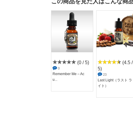
この商品を見た人はこんな商
(0 / 5)
(0 / 5)
(4.5 /
5)
0
0
SPOCK(スポック)DA
Remember Me – Ac
23
NDY Collec...
u...
Last Light（ラスト ラ
イト）