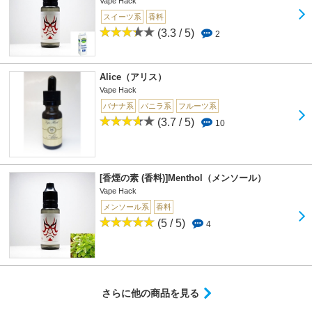
Vape Hack
スイーツ系
香料
(3.3 / 5)
2
Alice（アリス）
Vape Hack
バナナ系
バニラ系
フルーツ系
(3.7 / 5)
10
[香煙の素 (香料)]Menthol（メンソール）
Vape Hack
メンソール系
香料
(5 / 5)
4
さらに他の商品を見る