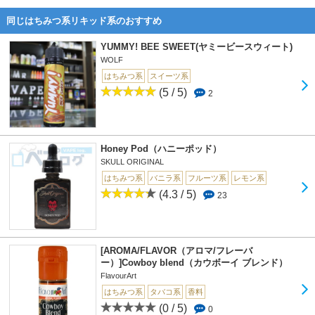
同じはちみつ系リキッド系のおすすめ
YUMMY! BEE SWEET(ヤミービースウィート)
WOLF
はちみつ系
スイーツ系
(5 / 5)
2
Honey Pod（ハニーポッド）
SKULL ORIGINAL
はちみつ系
バニラ系
フルーツ系
レモン系
(4.3 / 5)
23
[AROMA/FLAVOR（アロマ/フレーバ
ー）]Cowboy blend（カウボーイ ブレンド）
FlavourArt
はちみつ系
タバコ系
香料
(0 / 5)
0