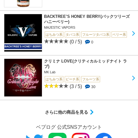
BACKTREE’S HONEY BERRY(バックツリーズ
ハニーベリー)
MAJESTIC VAPORS
はちみつ系
タバコ系
フルーツタバコ系
ベリー系
(0 / 5)
0
クリミナ LOVE(クリティカルミッドナイト ラ
ブ)
MK Lab
はちみつ系
ピーチ系
フルーツ系
(3 / 5)
30
さらに他の商品を見る
ベプログ 公式SNSアカウント