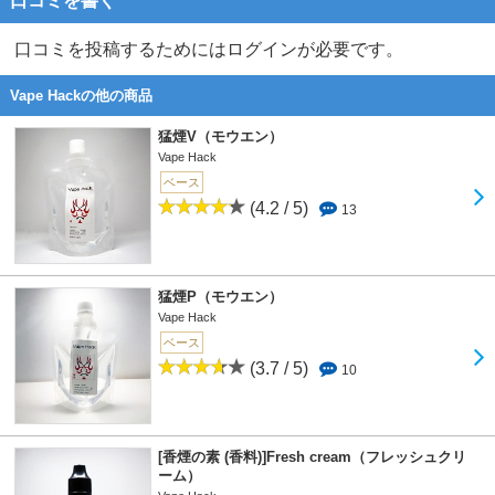
口コミを書く
口コミを投稿するためにはログインが必要です。
Vape Hackの他の商品
猛煙V（モウエン）
Vape Hack
ベース
(4.2 / 5)
13
猛煙P（モウエン）
Vape Hack
ベース
(3.7 / 5)
10
[香煙の素 (香料)]Fresh cream（フレッシュクリ
ーム）