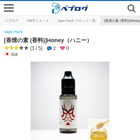
toggle
navigation
ベプログ
VAPEリキッド
Vape Hack リキッド一覧
[香煙の素 (香料)]Hon
Vape Hack
[香煙の素 (香料)]Honey（ハニー）
(3 / 5)
2
0
国産