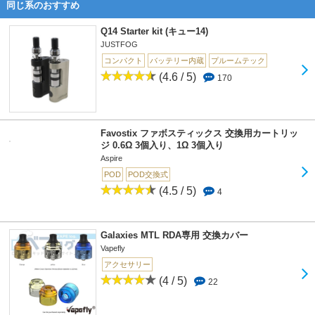
同じ系のおすすめ
Q14 Starter kit (キュー14)
JUSTFOG
コンパクト
バッテリー内蔵
プルームテック
(4.6 / 5)
170
Favostix ファボスティックス 交換用カートリッ
ジ 0.6Ω 3個入り、1Ω 3個入り
Aspire
POD
POD交換式
(4.5 / 5)
4
Galaxies MTL RDA専用 交換カバー
Vapefly
アクセサリー
(4 / 5)
22