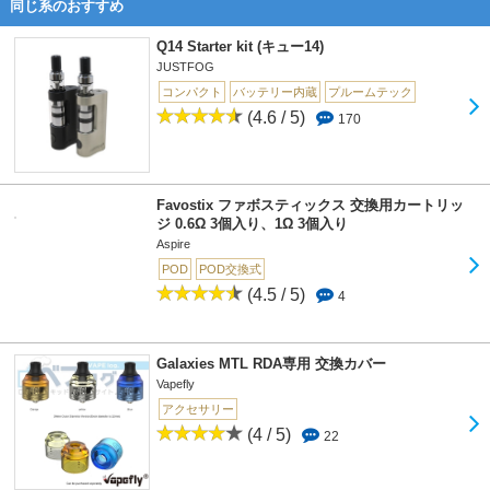
同じ系のおすすめ
Q14 Starter kit (キュー14)
JUSTFOG
コンパクト
バッテリー内蔵
プルームテック
(4.6 / 5)
170
Favostix ファボスティックス 交換用カートリッ
ジ 0.6Ω 3個入り、1Ω 3個入り
Aspire
POD
POD交換式
(4.5 / 5)
4
Galaxies MTL RDA専用 交換カバー
Vapefly
アクセサリー
(4 / 5)
22