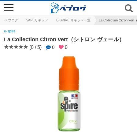
toggle
navigation
ベプログ
VAPEリキッド
E-SPIRE リキッド一覧
La Collection Citro
e-spire
La Collection Citron vert（シトロン ヴェール）
(0 / 5)
0
0