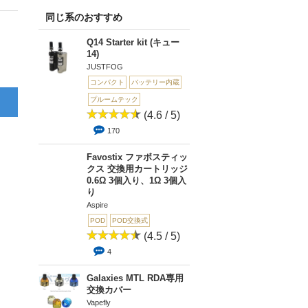
同じ系のおすすめ
Q14 Starter kit (キュー
14)
JUSTFOG
コンパクト
バッテリー内蔵
プルームテック
(4.6 / 5)
170
Favostix ファボスティッ
クス 交換用カートリッジ
0.6Ω 3個入り、1Ω 3個入
り
Aspire
POD
POD交換式
(4.5 / 5)
4
Galaxies MTL RDA専用
交換カバー
Vapefly