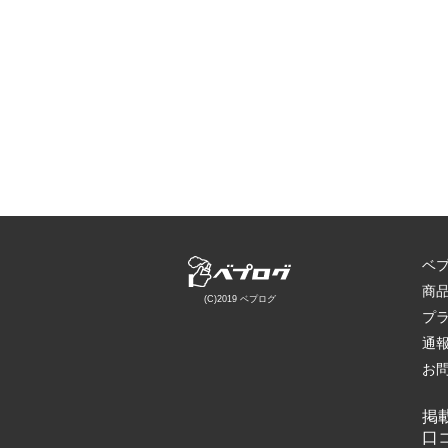
ベ
商
(C)2019 ベプログ
プ
通
お
掲
口