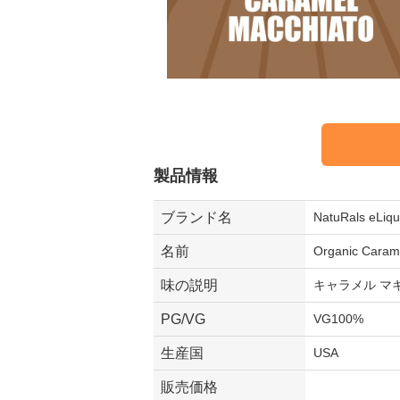
製品情報
ブランド名
NatuRals 
名前
Organic Caram
味の説明
キャラメル マ
PG/VG
VG100%
生産国
USA
販売価格