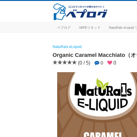
ベプログ
VAPEリキッド
NatuRals eLiqu
NatuRals eLiquid
Organic Caramel Macch
(0 / 5)
0
0