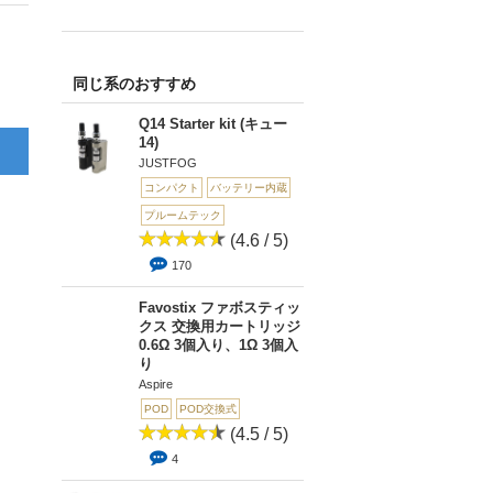
同じ系のおすすめ
Q14 Starter kit (キュー
14)
JUSTFOG
コンパクト
バッテリー内蔵
プルームテック
(4.6 / 5)
170
Favostix ファボスティッ
クス 交換用カートリッジ
0.6Ω 3個入り、1Ω 3個入
り
Aspire
POD
POD交換式
(4.5 / 5)
4