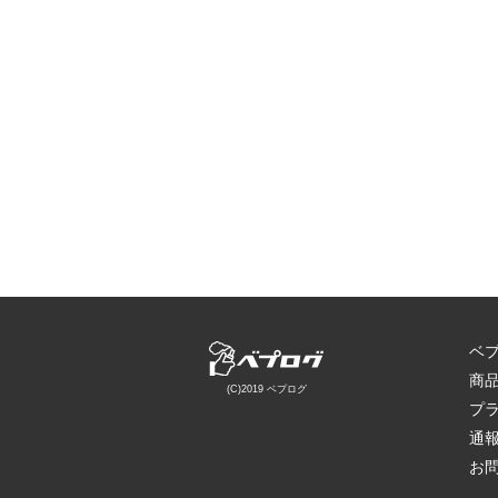
ベ
商
(C)2019 ベプログ
プ
通
お