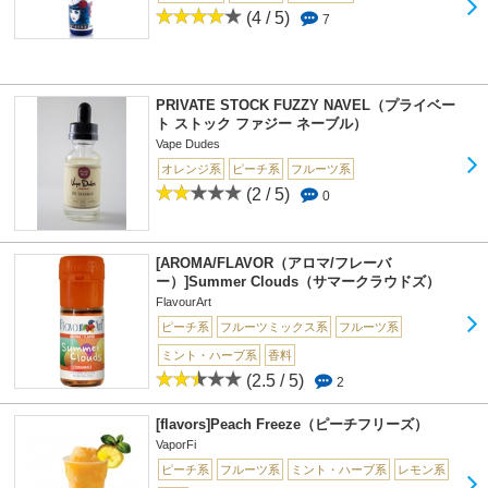
(4 / 5)
7
PRIVATE STOCK FUZZY NAVEL（プライベー
ト ストック ファジー ネーブル）
Vape Dudes
オレンジ系
ピーチ系
フルーツ系
(2 / 5)
0
[AROMA/FLAVOR（アロマ/フレーバ
ー）]Summer Clouds（サマークラウドズ）
FlavourArt
ピーチ系
フルーツミックス系
フルーツ系
ミント・ハーブ系
香料
(2.5 / 5)
2
[flavors]Peach Freeze（ピーチフリーズ）
VaporFi
ピーチ系
フルーツ系
ミント・ハーブ系
レモン系