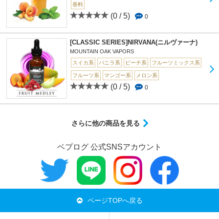
香料
(0 / 5)
0
[CLASSIC SERIES]NIRVANA(ニルヴァーナ)
MOUNTAIN OAK VAPORS
スイカ系
バニラ系
ピーチ系
フルーツミックス系
フルーツ系
マンゴー系
メロン系
(0 / 5)
0
さらに他の商品を見る
ベプログ 公式SNSアカウント
ページTOPへ戻る