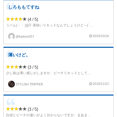
しろももてすね
(4 / 5)
うーん(・・;)))汗 美味いリキッドなんでしょうけど～(´・ω・`)/~~ちょっとパンチが足りないかなぁ～って個人的には、思ってしまいましたでしょうか(ヾ(´・ω・｀)美味いちゃ美味いリキッドなんでしょうけどね
2020/10/16
@kadora357
薄いけど。
(3 / 5)
少し味は薄い感じがしますが、ピーチリキッドとしてのクオリティーは結構高いと思います。
もっと濃く味が出ていたら、もっと好きになれるかな。
スッキリさっぱりで美味しいリキッドでした。
2018/11/22
STYLISH TRIPPER
Frienbrは結構再現度は高いですね！
(3 / 5)
白頭とピーチの違いがよく分からないですが、まあまあ美味しいリキッドです。