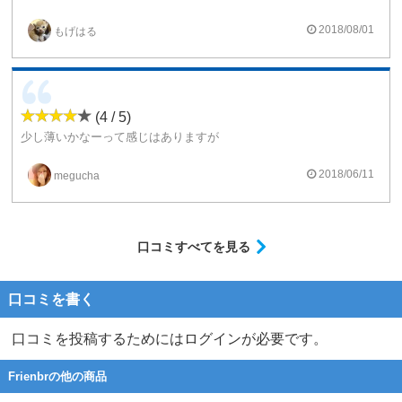
ピーチ好きな人にオススメできるリキッドです。
2018/08/01
もげはる
(4 / 5)
少し薄いかなーって感じはありますが
桃の天然水にスースー感増した味です！
さわやかでチェーンも出来るので
2018/06/11
megucha
今の季節にぴったりです★‼︎
口コミすべてを見る
口コミを書く
口コミを投稿するためにはログインが必要です。
Frienbrの他の商品