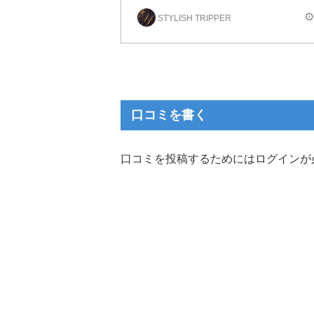
フルーツ系は物によっては芳香剤っぽさがあったりするので苦手な人多いん
STYLISH TRIPPER
好き嫌いが別れそうなリキッド。
口コミを書く
口コミを投稿するためにはログインが