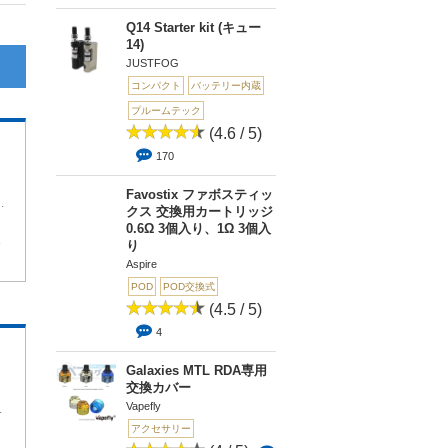
Q14 Starter kit (キュー
14)
JUSTFOG
コンパクト
バッテリー内蔵
プルームテック
(4.6 / 5)
170
Favostix ファボスティッ
代に禁煙目的で咥えていた、
クス 交換用カートリッジ
0.6Ω 3個入り、1Ω 3個入
9
り
Aspire
POD
POD交換式
(4.5 / 5)
4
Galaxies MTL RDA専用
交換カバー
Vapefly
リキッドです。
アクセサリー