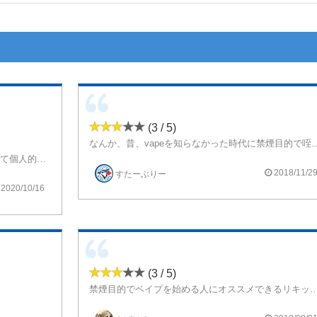
(3 / 5)
なんか、昔、vapeを知らなかった時
禁煙パイポのフルーツ味がしました。似ているのは、薄さもです。メンソールをもっと聞かせちゃえばよかったのに。
いまいちオススメなんか出来ないかなぁ～って個人的には、思ってしまったリキッドで、甘味はちゃんとあるのですけど、美味いって感じではなく、あまり、吸いたいって気分にはなれませんでしたかね！当然オススメしませんね
初めての頃だったら美味しく頂いていたかも。
2018/11/2
すたーぶりー
2020/10/16
(3 / 5)
禁煙目的でベイプを始める人にオススメできる
メンソールがほどよく効いているので、吸った感を感じる事ができます。
くなりました。