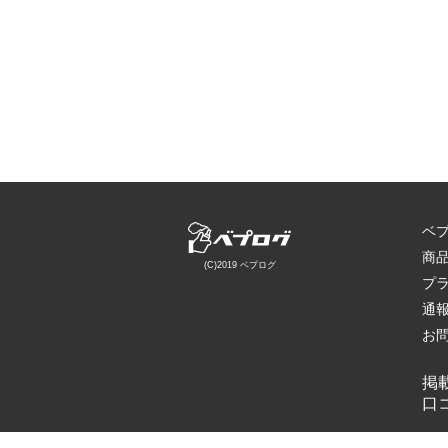
ベ
商
(C)2019 ベプログ
プ
通
お
掲
口