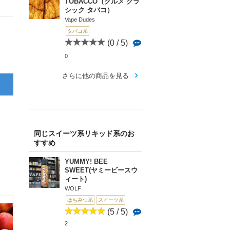
TOBACCO（グルメ クラ
シック タバコ）
Vape Dudes
タバコ系
(0 / 5)
0
さらに他の商品を見る
同じスイーツ系リキッド系のお
すすめ
YUMMY! BEE
SWEET(ヤミービースウ
ィート)
WOLF
はちみつ系
スイーツ系
(5 / 5)
2