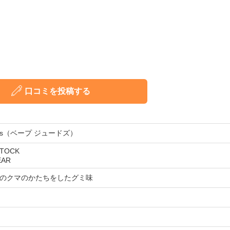
口コミを投稿する
udes（ベープ ジュードズ）
STOCK
EAR
のクマのかたちをしたグミ味