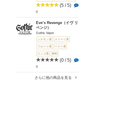
(5 / 5)
0
Eve’s Revenge（イヴ リ
ベンジ）
Gothic Vapor
シナモン系
スイーツ系
フルーツ系
ベリー系
リンゴ系
香料
(0 / 5)
0
さらに他の商品を見る