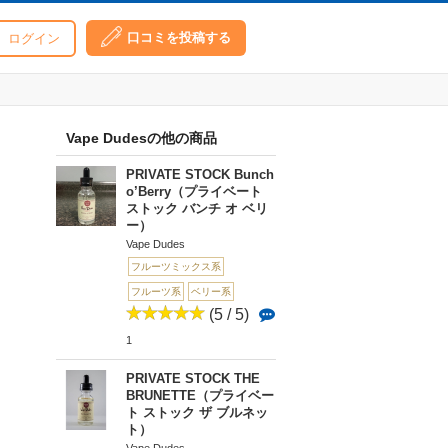
口コミを投稿する
ログイン
Vape Dudesの他の商品
PRIVATE STOCK Bunch
o’Berry（プライベート
ストック バンチ オ ベリ
ー）
Vape Dudes
フルーツミックス系
フルーツ系
ベリー系
(5 / 5)
1
PRIVATE STOCK THE
BRUNETTE（プライベー
ト ストック ザ ブルネッ
ト）