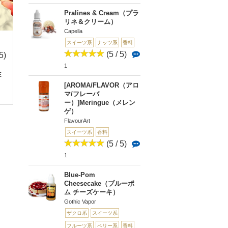
Pralines & Cream（プラ
リネ＆クリーム）
Capella
スイーツ系
ナッツ系
香料
(5 / 5)
5)
(3.3 /
(0 
(4 / 5)
5)
0
1
1
E
[フレーバー]DX FR
[Vape treasureオリジ
15
TED DONUT...
[AROMA/FLAVOR（アロ
JACKPOT(ジャックポ
ナル]Bur...
マ/フレーバ
ット)
ー）]Meringue（メレン
ゲ）
FlavourArt
スイーツ系
香料
(5 / 5)
1
Blue-Pom
Cheesecake（ブルーポ
ム チーズケーキ）
Gothic Vapor
ザクロ系
スイーツ系
フルーツ系
ベリー系
香料