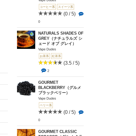
Vape Dudes
コーヒー系
スイーツ系
(0 / 5)
0
NATURALS SHADES OF
GREY（ナチュラルズ シ
ェード オブ グレイ）
Vape Dudes
お茶系
紅茶系
(3.5 / 5)
2
GOURMET
BLACKBERRY（グルメ
ブラックベリー）
Vape Dudes
ベリー系
(0 / 5)
0
GOURMET CLASSIC