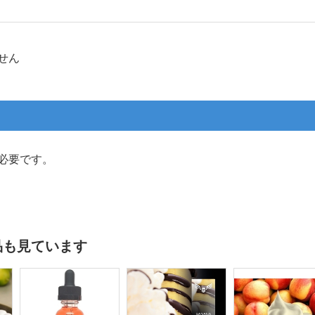
せん
必要です。
品も見ています