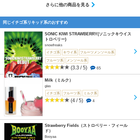
さらに他の商品を見る
同じイチゴ系リキッド系のおすすめ
SONIC KIWI STRAWBERRY(ソニックキウイス
トロベリー)
snowfreaks
イチゴ系
キウイ系
フルーツメンソール系
フルーツ系
メンソール系
(3.3 / 5)
65
Milk（ミルク）
glas
イチゴ系
フルーツ系
ミルク系
(4 / 5)
4
Strawberry Fields（ストロベリー・フィール
ド）
Booyaa