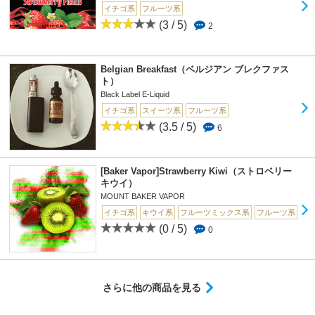
イチゴ系
フルーツ系
(3 / 5)
2
Belgian Breakfast（ベルジアン ブレクファス
ト）
Black Label E-Liquid
イチゴ系
スイーツ系
フルーツ系
(3.5 / 5)
6
[Baker Vapor]Strawberry Kiwi（ストロベリー
キウイ）
MOUNT BAKER VAPOR
イチゴ系
キウイ系
フルーツミックス系
フルーツ系
(0 / 5)
0
さらに他の商品を見る