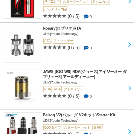
サブΩ対応
スターターキット
テクニカル
バッテリー内蔵
(0 / 5)
0
Rosary(ロザリオ)RTA
UD®[Youde Technology]
RTA
アトマイザー
(0 / 5)
0
JAWS [IGO-W8] RDA(ジョーズ[アイジーオー ダ
ブリュー8] アールディーエー)
UD®[Youde Technology]
RBA
RDA
アトマイザー
(0 / 5)
0
Balrog V2(バルログ V2キット)Starter Kit
UD®[Youde Technology]
BOXタイプ
スターターキット
高機能