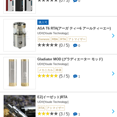
(0 / 5)
0
購入可
AGA T6 RTA(アーガ ティー6 アールティーエー)
UD®[Youde Technology]
Genesis
RBA
RTA
アトマイザー
(0 / 5)
0
Gladiator MOD (グラディエーター モッド)
UD®[Youde Technology]
メカニカル
本体
(5 / 5)
1
EZ(イーゼット)RTA
UD®[Youde Technology]
RTA
アトマイザー
(3 / 5)
1