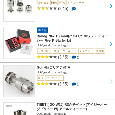
Genesis
RBA
RTA
アトマイザー
(3 / 5)
1
購入可
Balrog 70w TC mod(バルログ 70ワット ティー
シー モッド)Starter kit
UD®[Youde Technology]
サブΩ対応
スターターキット
テクニカル
高機能
(3 / 5)
2
Goliath(ゴリアテ)RTA
UD®[Youde Technology]
RTA
アトマイザー
(3 / 5)
1
TIBET [IGO-W15] RDA(チベット[アイジーオー
ダブリュー15] アールディーエー)
UD®[Youde Technology]