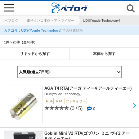
toggle
navigation
ベプログ
電子タバコ本体・アトマイザー
UD®[Youde Technology]
カテゴリ：UD®[Youde Technology]
での検索結果
1件〜20件（全48件）
リキッドから探す
本体から探す
AGA T4 RTA(アーガ ティー4 アールティーエー)
UD®[Youde Technology]
RBA
RTA
アトマイザー
(0 / 5)
0
Goblin Mini V2 RTA(ゴブリン ミニ ヴイ2 アー
ルティーエー)