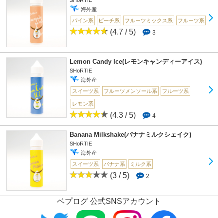
SHoRTIE
海外産
パイン系
ピーチ系
フルーツミックス系
フルーツ系
(4.7 / 5)
3
Lemon Candy Ice(レモンキャンディーアイス)
SHoRTIE
海外産
スイーツ系
フルーツメンソール系
フルーツ系
レモン系
(4.3 / 5)
4
Banana Milkshake(バナナミルクシェイク)
SHoRTIE
海外産
スイーツ系
バナナ系
ミルク系
(3 / 5)
2
ベプログ 公式SNSアカウント