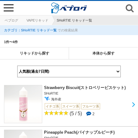
toggle
navigation
ベプログ
VAPEリキッド
SHoRTIE リキッド一覧
カテゴリ：SHoRTIE リキッド一覧
での検索結果
1件〜4件
リキッドから探す
本体から探す
Strawberry Biscuit(ストロベリービスケット)
SHoRTIE
海外産
イチゴ系
スイーツ系
フルーツ系
(5 / 5)
2
Pineapple Peach(パイナップルピーチ)