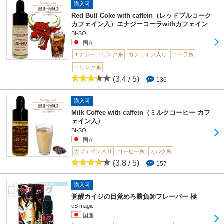
購入可
Red Bull Coke with caffein（レッドブルコーク
カフェイン入）エナジーコーラwithカフェイン
BI-SO
国産
エナジードリンク系
カフェイン入り
コーラ系
ドリンク系
(3.4 / 5)
136
購入可
Milk Coffee with caffein（ミルクコーヒー カフ
ェイン入）
BI-SO
国産
カフェイン入り
コーヒー系
ミルク系
(3.8 / 5)
157
購入可
覚醒カイジの目覚めろ勝負師フレーバー 極
eS magic
国産