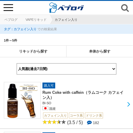
toggle
navigation
ベプログ
VAPEリキッド
カフェイン入り
タグ：カフェイン入り
での検索結果
1件～5件
リキッドから探す
本体から探す
購入可
Rum Coke with caffein（ラムコーク カフェイ
ン入）
BI-SO
国産
カフェイン入り
コーラ系
ドリンク系
(3.5 / 5)
182