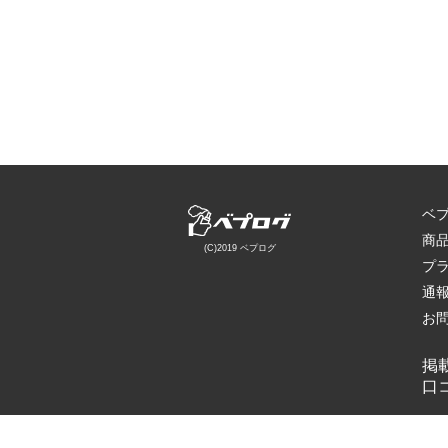
ベ
商
(C)2019 ベプログ
プ
通
お
掲
口